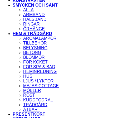
KONSTVÄXTER
SMYCKEN OCH SÅNT
ALLA
ARMBAND
HALSBAND
RINGAR
ÖRHÄNGE
HEM & TRÄDGÅRD
AROMALAMPOR
TILLBEHÖR
BELYSNING
BETONG
BLOMMOR
FÖR KÖKET
FÖR SPA & BAD
HEMINREDNING
HUS
LJUS / LYKTOR
MAJAS COTTAGE
MÖBLER
ROST
KUDDFODRAL
TRÄDGÅRD
ÄTBART
PRESENTKORT