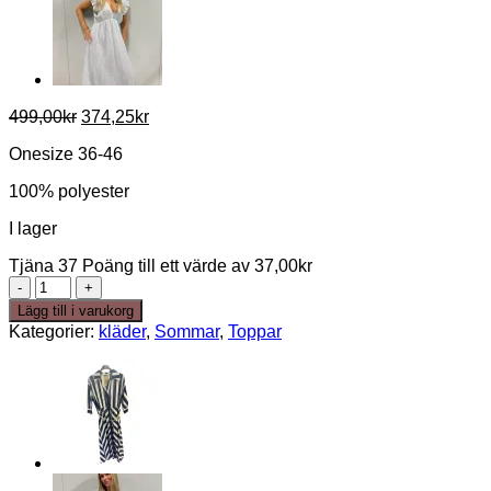
Det
Det
499,00
kr
374,25
kr
ursprungliga
nuvarande
Onesize 36-46
priset
priset
var:
är:
100% polyester
499,00kr.
374,25kr.
I lager
Tjäna 37 Poäng till ett värde av
37,00
kr
Viola
-
Lägg till i varukorg
gul
Kategorier:
kläder
,
Sommar
,
Toppar
mängd