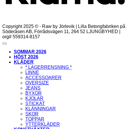
Copyright 2025 © - Raw by Jörlevik | Lilla Betongfabriken på
Söderåsen AB, Förrådsvägen 11, 264 52 LJUNGBYHED |
org# 559314-8157
SOMMAR 2026
HÖST 2026
KLÄDER
* LAGERRENSNING *
LINNE
ACCESSOARER
OVERSIZE
JEANS
BYXOR
KJOLAR
STICKAT
KLÄNNINGAR
SKOR
TOPPAR
YTTERKLÄDER