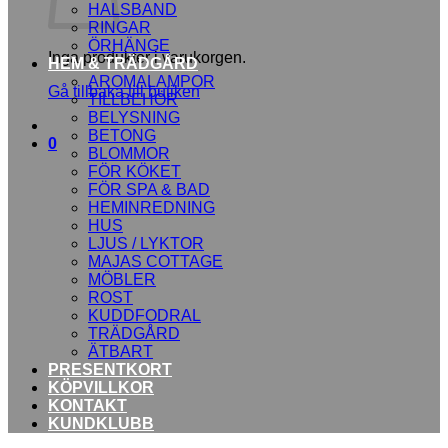
HALSBAND
RINGAR
ÖRHÄNGE
Inga produkter i varukorgen.
HEM & TRÄDGÅRD
AROMALAMPOR
Gå tillbaka till butiken
TILLBEHÖR
BELYSNING
BETONG
0
BLOMMOR
FÖR KÖKET
FÖR SPA & BAD
HEMINREDNING
HUS
LJUS / LYKTOR
MAJAS COTTAGE
MÖBLER
ROST
KUDDFODRAL
TRÄDGÅRD
ÄTBART
PRESENTKORT
KÖPVILLKOR
KONTAKT
KUNDKLUBB