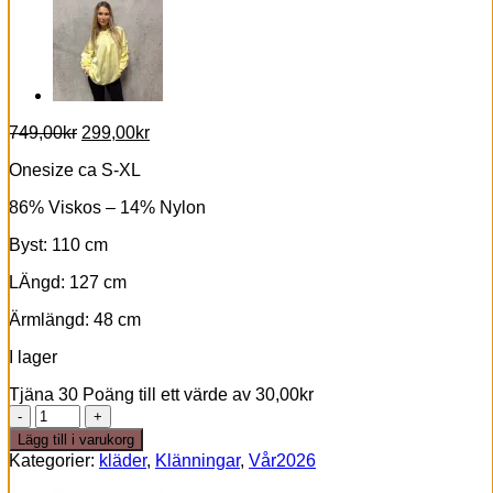
Det
Det
749,00
kr
299,00
kr
ursprungliga
nuvarande
Onesize ca S-XL
priset
priset
var:
är:
86% Viskos – 14% Nylon
749,00kr.
299,00kr.
Byst: 110 cm
LÄngd: 127 cm
Ärmlängd: 48 cm
I lager
Tjäna 30 Poäng till ett värde av
30,00
kr
Mila
dress
Lägg till i varukorg
marin
Kategorier:
kläder
,
Klänningar
,
Vår2026
mängd