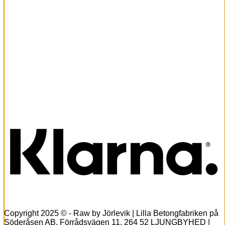
Snabbkoll
bomulls skjorta (en kvar)
Det
Det
699,00
kr
524,25
kr
ursprungliga
nuvarande
Lägg till i varukorg
priset
priset
K
var:
är:
699,00kr.
524,25kr.
Copyright 2025 © - Raw by Jörlevik | Lilla Betongfabriken på
Söderåsen AB, Förrådsvägen 11, 264 52 LJUNGBYHED |