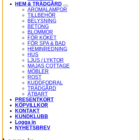
HEM & TRÄDGÅRD
AROMALAMPOR
TILLBEHÖR
BELYSNING
BETONG
BLOMMOR
FÖR KÖKET
FÖR SPA & BAD
HEMINREDNING
HUS
LJUS / LYKTOR
MAJAS COTTAGE
MÖBLER
ROST
KUDDFODRAL
TRÄDGÅRD
ÄTBART
PRESENTKORT
KÖPVILLKOR
KONTAKT
KUNDKLUBB
Logga in
NYHETSBREV