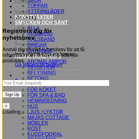
SKOR
Logga in
TOPPAR
YTTERKLÄDER
Varukorg /
0,00
kr
0
KONSTVÄXTER
Varukorg
SMYCKEN OCH SÅNT
ALLA
Registrera dig för
ARMBAND
nyhetsbrev
HALSBAND
RINGAR
Anmäl dig till vårt nyhetsbrev för att få
ÖRHÄNGE
Inga produkter i varukorgen.
information om försäljning och nya
HEM & TRÄDGÅRD
produkter.
AROMALAMPOR
Gå tillbaka till butiken
TILLBEHÖR
BELYSNING
BETONG
0
BLOMMOR
FÖR KÖKET
FÖR SPA & BAD
HEMINREDNING
HUS
×
LJUS / LYKTOR
Loading...
MAJAS COTTAGE
MÖBLER
ROST
KUDDFODRAL