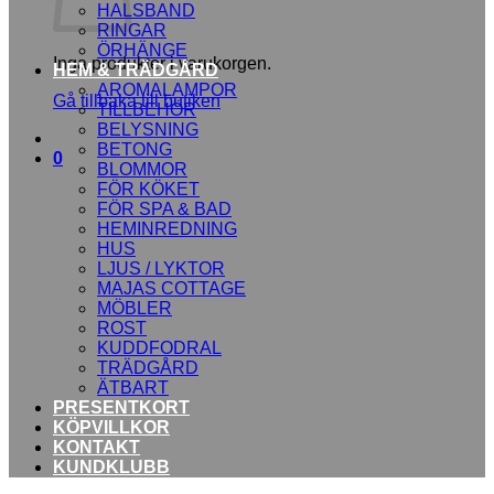
HALSBAND
RINGAR
ÖRHÄNGE
Inga produkter i varukorgen.
HEM & TRÄDGÅRD
AROMALAMPOR
Gå tillbaka till butiken
TILLBEHÖR
BELYSNING
BETONG
0
BLOMMOR
FÖR KÖKET
FÖR SPA & BAD
HEMINREDNING
HUS
LJUS / LYKTOR
MAJAS COTTAGE
MÖBLER
ROST
KUDDFODRAL
TRÄDGÅRD
ÄTBART
PRESENTKORT
KÖPVILLKOR
KONTAKT
KUNDKLUBB