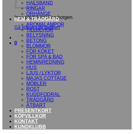
HALSBAND
RINGAR
ÖRHÄNGE
Inga produkter i varukorgen.
HEM & TRÄDGÅRD
AROMALAMPOR
Gå tillbaka till butiken
TILLBEHÖR
BELYSNING
BETONG
0
BLOMMOR
FÖR KÖKET
FÖR SPA & BAD
HEMINREDNING
HUS
LJUS / LYKTOR
MAJAS COTTAGE
MÖBLER
ROST
KUDDFODRAL
TRÄDGÅRD
ÄTBART
PRESENTKORT
KÖPVILLKOR
KONTAKT
KUNDKLUBB