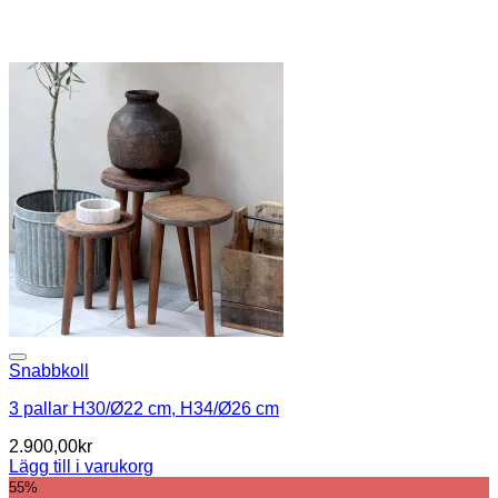
Snabbkoll
3 pallar H30/Ø22 cm, H34/Ø26 cm
2.900,00
kr
Lägg till i varukorg
55%