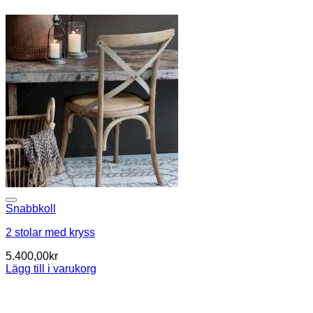
Snabbkoll
2 stolar med kryss
5.400,00
kr
Lägg till i varukorg