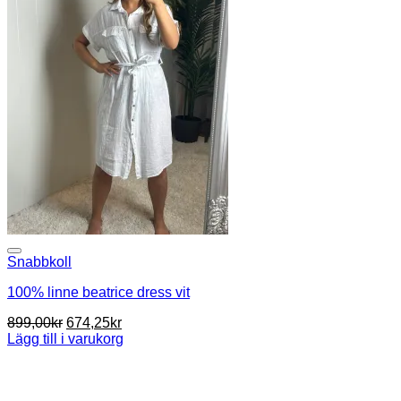
Snabbkoll
100% linne beatrice dress vit
Det
Det
899,00
kr
674,25
kr
ursprungliga
nuvarande
Lägg till i varukorg
priset
priset
var:
är:
899,00kr.
674,25kr.