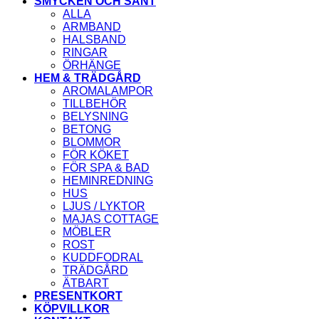
SMYCKEN OCH SÅNT
ALLA
ARMBAND
HALSBAND
RINGAR
ÖRHÄNGE
HEM & TRÄDGÅRD
AROMALAMPOR
TILLBEHÖR
BELYSNING
BETONG
BLOMMOR
FÖR KÖKET
FÖR SPA & BAD
HEMINREDNING
HUS
LJUS / LYKTOR
MAJAS COTTAGE
MÖBLER
ROST
KUDDFODRAL
TRÄDGÅRD
ÄTBART
PRESENTKORT
KÖPVILLKOR