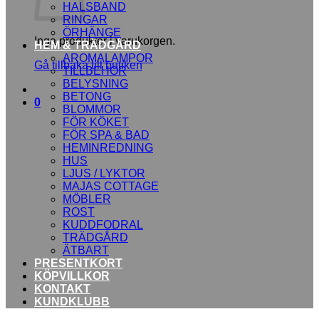
HALSBAND
RINGAR
ÖRHÄNGE
Inga produkter i varukorgen.
HEM & TRÄDGÅRD
AROMALAMPOR
Gå tillbaka till butiken
TILLBEHÖR
BELYSNING
BETONG
0
BLOMMOR
FÖR KÖKET
FÖR SPA & BAD
HEMINREDNING
HUS
LJUS / LYKTOR
MAJAS COTTAGE
MÖBLER
ROST
KUDDFODRAL
TRÄDGÅRD
ÄTBART
PRESENTKORT
KÖPVILLKOR
KONTAKT
KUNDKLUBB