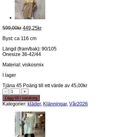
Det
Det
599,00
kr
449,25
kr
ursprungliga
nuvarande
Byst: ca 116 cm
priset
priset
var:
är:
Längd (fram/bak): 90/105
599,00kr.
449,25kr.
Onesize 36-42/44
Material: viskosmix
I lager
Tjäna 45 Poäng till ett värde av
45,00
kr
Alessia
dress-
Lägg till i varukorg
beige
Kategorier:
kläder
,
Klänningar
,
Vår2026
round
neck
mängd