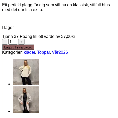
Ett perfekt plagg för dig som vill ha en klassisk, stilfull blus
med det där lilla extra.
I lager
Tjäna 37 Poäng till ett värde av
37,00
kr
Vera
v
Lägg till i varukorg
neck
Kategorier:
kläder
,
Toppar
,
Vår2026
-
Espresso
mängd