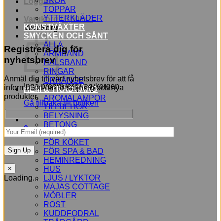
SKOR
Logga in
TOPPAR
YTTERKLÄDER
Varukorg /
0,00
kr
0
KONSTVÄXTER
Varukorg
SMYCKEN OCH SÅNT
ALLA
Registrera dig för
ARMBAND
nyhetsbrev
HALSBAND
RINGAR
Anmäl dig till vårt nyhetsbrev för att få
ÖRHÄNGE
Inga produkter i varukorgen.
information om försäljning och nya
HEM & TRÄDGÅRD
produkter.
AROMALAMPOR
Gå tillbaka till butiken
TILLBEHÖR
BELYSNING
BETONG
0
BLOMMOR
FÖR KÖKET
FÖR SPA & BAD
HEMINREDNING
HUS
×
LJUS / LYKTOR
Loading...
MAJAS COTTAGE
MÖBLER
ROST
KUDDFODRAL