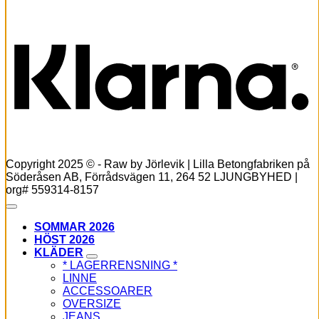
K
Copyright 2025 © - Raw by Jörlevik | Lilla Betongfabriken på
Söderåsen AB, Förrådsvägen 11, 264 52 LJUNGBYHED |
org# 559314-8157
SOMMAR 2026
HÖST 2026
KLÄDER
* LAGERRENSNING *
LINNE
ACCESSOARER
OVERSIZE
JEANS