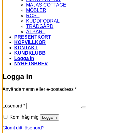
MAJAS COTTAGE
MÖBLER
ROST
KUDDFODRAL
TRÄDGÅRD
ÄTBART
PRESENTKORT
KÖPVILLKOR
KONTAKT
KUNDKLUBB
Logga in
NYHETSBREV
Logga in
Obligatoriskt
Användarnamn eller e-postadress
*
Obligatoriskt
Lösenord
*
Kom ihåg mig
Logga in
Glömt ditt lösenord?