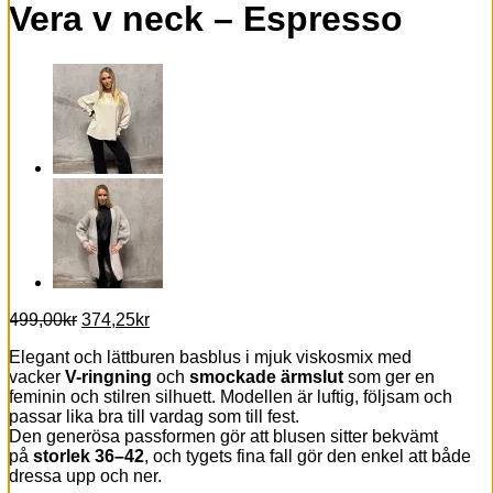
Vera v neck – Espresso
Det
Det
499,00
kr
374,25
kr
ursprungliga
nuvarande
Elegant och lättburen basblus i mjuk viskosmix med
priset
priset
vacker
V-ringning
och
smockade ärmslut
som ger en
var:
är:
feminin och stilren silhuett. Modellen är luftig, följsam och
499,00kr.
374,25kr.
passar lika bra till vardag som till fest.
Den generösa passformen gör att blusen sitter bekvämt
på
storlek 36–42
, och tygets fina fall gör den enkel att både
dressa upp och ner.