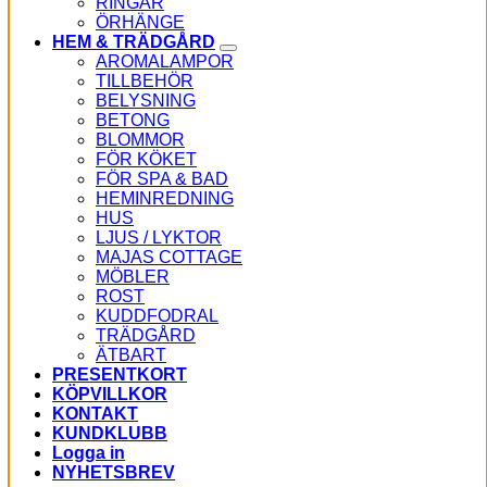
RINGAR
ÖRHÄNGE
HEM & TRÄDGÅRD
AROMALAMPOR
TILLBEHÖR
BELYSNING
BETONG
BLOMMOR
FÖR KÖKET
FÖR SPA & BAD
HEMINREDNING
HUS
LJUS / LYKTOR
MAJAS COTTAGE
MÖBLER
ROST
KUDDFODRAL
TRÄDGÅRD
ÄTBART
PRESENTKORT
KÖPVILLKOR
KONTAKT
KUNDKLUBB
Logga in
NYHETSBREV