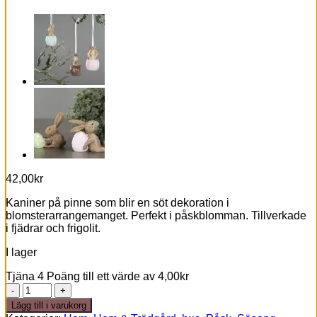
42,00
kr
Kaniner på pinne som blir en söt dekoration i
blomsterarrangemanget. Perfekt i påskblomman. Tillverkade
i fjädrar och frigolit.
I lager
Tjäna 4 Poäng till ett värde av
4,00
kr
Stick
hare
Lägg till i varukorg
beige