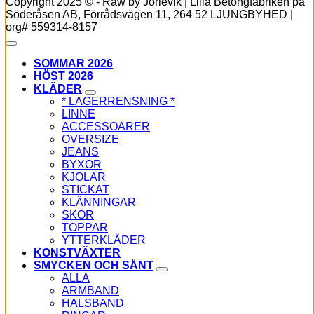
Copyright 2025 © - Raw by Jörlevik | Lilla Betongfabriken på
Söderåsen AB, Förrådsvägen 11, 264 52 LJUNGBYHED |
org# 559314-8157
SOMMAR 2026
HÖST 2026
KLÄDER
* LAGERRENSNING *
LINNE
ACCESSOARER
OVERSIZE
JEANS
BYXOR
KJOLAR
STICKAT
KLÄNNINGAR
SKOR
TOPPAR
YTTERKLÄDER
KONSTVÄXTER
SMYCKEN OCH SÅNT
ALLA
ARMBAND
HALSBAND