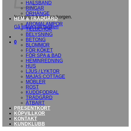
HALSBAND
RINGAR
ÖRHÄNGE
Inga produkter i varukorgen.
HEM & TRÄDGÅRD
AROMALAMPOR
Gå tillbaka till butiken
TILLBEHÖR
BELYSNING
BETONG
0
BLOMMOR
FÖR KÖKET
FÖR SPA & BAD
HEMINREDNING
HUS
LJUS / LYKTOR
MAJAS COTTAGE
MÖBLER
ROST
KUDDFODRAL
TRÄDGÅRD
ÄTBART
PRESENTKORT
KÖPVILLKOR
KONTAKT
KUNDKLUBB