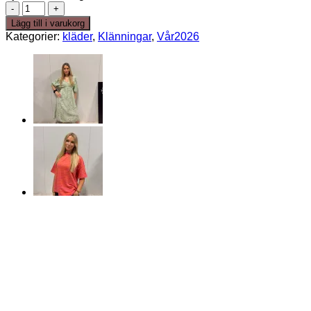
Summerdress
blå
Lägg till i varukorg
mängd
Kategorier:
kläder
,
Klänningar
,
Vår2026
50%
REA