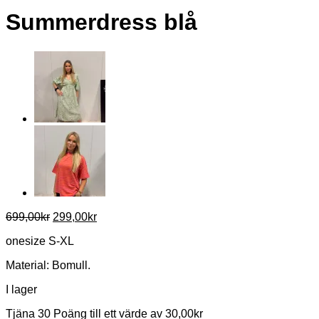
Summerdress blå
Det
Det
699,00
kr
299,00
kr
ursprungliga
nuvarande
onesize S-XL
priset
priset
var:
är:
Material: Bomull.
699,00kr.
299,00kr.
I lager
Tjäna 30 Poäng till ett värde av
30,00
kr