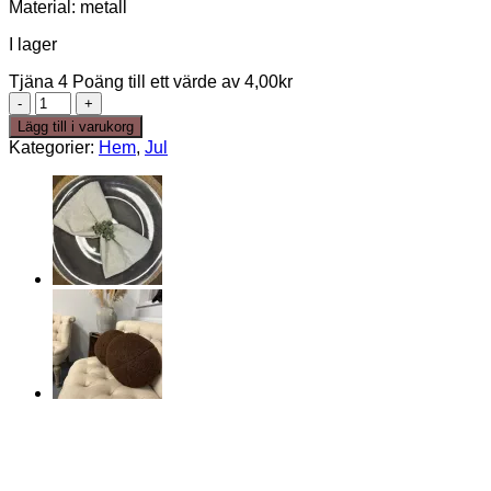
Material: metall
I lager
Tjäna 4 Poäng till ett värde av
4,00
kr
Servettringar
-
Lägg till i varukorg
metall
Kategorier:
Hem
,
Jul
löv
mängd