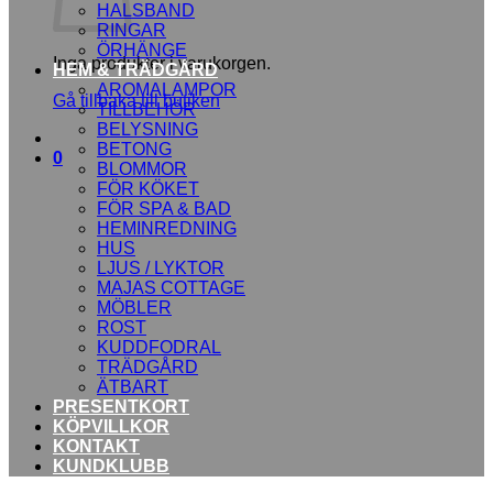
HALSBAND
RINGAR
ÖRHÄNGE
Inga produkter i varukorgen.
HEM & TRÄDGÅRD
AROMALAMPOR
Gå tillbaka till butiken
TILLBEHÖR
BELYSNING
BETONG
0
BLOMMOR
FÖR KÖKET
FÖR SPA & BAD
HEMINREDNING
HUS
LJUS / LYKTOR
MAJAS COTTAGE
MÖBLER
ROST
KUDDFODRAL
TRÄDGÅRD
ÄTBART
PRESENTKORT
KÖPVILLKOR
KONTAKT
KUNDKLUBB