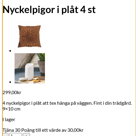
Nyckelpigor i plåt 4 st
299,00
kr
4 nyckelpigor i plåt att tex hänga på väggen. Fint i din trädgård.
9×10 cm
I lager
Tjäna 30 Poäng till ett värde av
30,00
kr
Nyckelpigor