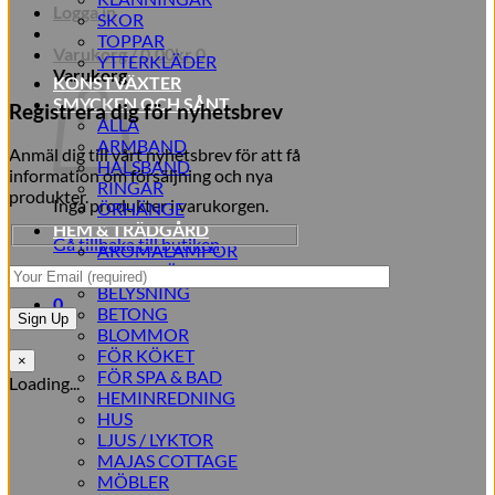
Logga in
SKOR
TOPPAR
Varukorg /
0,00
kr
0
YTTERKLÄDER
Varukorg
KONSTVÄXTER
SMYCKEN OCH SÅNT
Registrera dig för nyhetsbrev
ALLA
ARMBAND
Anmäl dig till vårt nyhetsbrev för att få
HALSBAND
information om försäljning och nya
RINGAR
produkter.
Inga produkter i varukorgen.
ÖRHÄNGE
HEM & TRÄDGÅRD
Gå tillbaka till butiken
AROMALAMPOR
TILLBEHÖR
BELYSNING
0
BETONG
BLOMMOR
FÖR KÖKET
×
FÖR SPA & BAD
Loading...
HEMINREDNING
HUS
LJUS / LYKTOR
MAJAS COTTAGE
MÖBLER