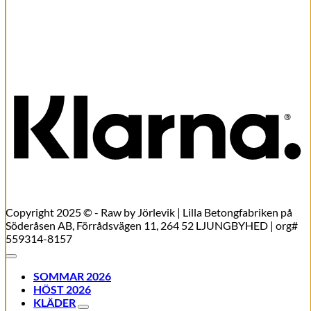
169,00
kr
Lägg till i varukorg
K
Copyright 2025 © - Raw by Jörlevik | Lilla Betongfabriken på
Söderåsen AB, Förrådsvägen 11, 264 52 LJUNGBYHED | org#
559314-8157
SOMMAR 2026
HÖST 2026
KLÄDER