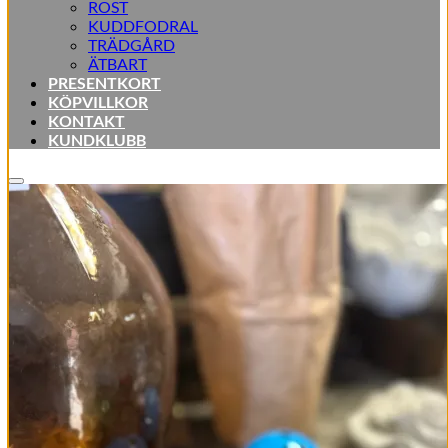
ROST
KUDDFODRAL
TRÄDGÅRD
ÄTBART
PRESENTKORT
KÖPVILLKOR
KONTAKT
KUNDKLUBB