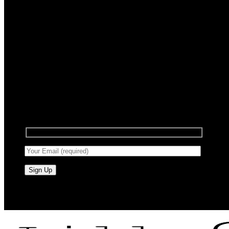
Registrera dig för nyhetsbrev
Anmäl dig till vårt nyhetsbrev för att få information
om försäljning och nya produkter.
RAW BY JÖRLEVIK - SÖDERÅSEN