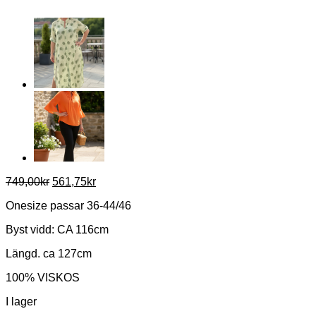
Det
Det
749,00
kr
561,75
kr
ursprungliga
nuvarande
Onesize passar 36-44/46
priset
priset
var:
är:
Byst vidd: CA 116cm
749,00kr.
561,75kr.
Längd. ca 127cm
100% VISKOS
I lager