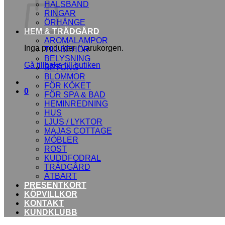
HALSBAND
RINGAR
ÖRHÄNGE
HEM & TRÄDGÅRD
AROMALAMPOR
Inga produkter i varukorgen.
TILLBEHÖR
BELYSNING
Gå tillbaka till butiken
BETONG
BLOMMOR
FÖR KÖKET
0
FÖR SPA & BAD
HEMINREDNING
HUS
LJUS / LYKTOR
MAJAS COTTAGE
MÖBLER
ROST
KUDDFODRAL
TRÄDGÅRD
ÄTBART
PRESENTKORT
KÖPVILLKOR
KONTAKT
KUNDKLUBB