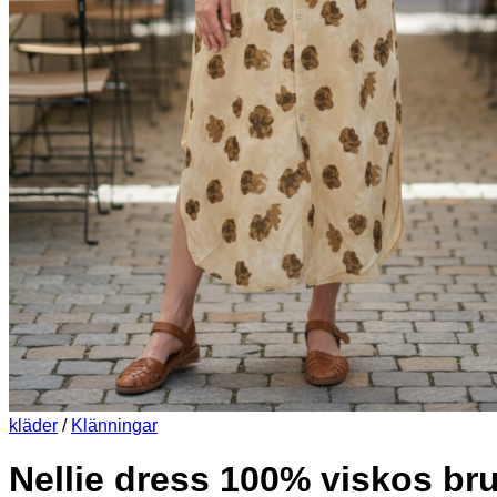
kläder
/
Klänningar
Nellie dress 100% viskos br