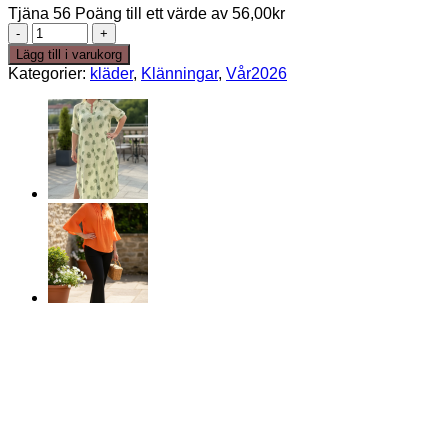
Tjäna 56 Poäng till ett värde av
56,00
kr
Nellie
dress
Lägg till i varukorg
100%
Kategorier:
kläder
,
Klänningar
,
Vår2026
viskos
brun/beige
mängd
50%
REA