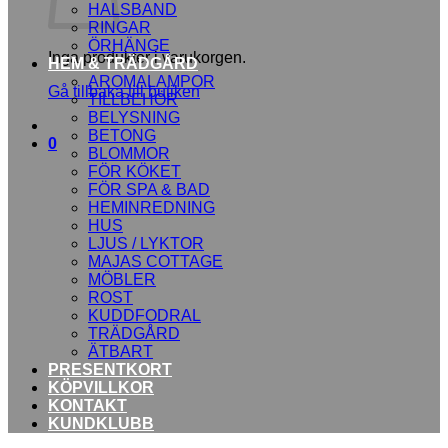
HALSBAND
RINGAR
ÖRHÄNGE
Inga produkter i varukorgen.
HEM & TRÄDGÅRD
AROMALAMPOR
Gå tillbaka till butiken
TILLBEHÖR
BELYSNING
BETONG
0
BLOMMOR
FÖR KÖKET
FÖR SPA & BAD
HEMINREDNING
HUS
LJUS / LYKTOR
MAJAS COTTAGE
MÖBLER
ROST
KUDDFODRAL
TRÄDGÅRD
ÄTBART
PRESENTKORT
KÖPVILLKOR
KONTAKT
KUNDKLUBB