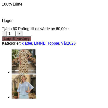
100% Linne
I lager
Tjäna 60 Poäng till ett värde av
60,00
kr
Wilda
linneblus
Lägg till i varukorg
100%
Kategorier:
kläder
,
LINNE
,
Toppar
,
Vår2026
linne
Orange
mängd