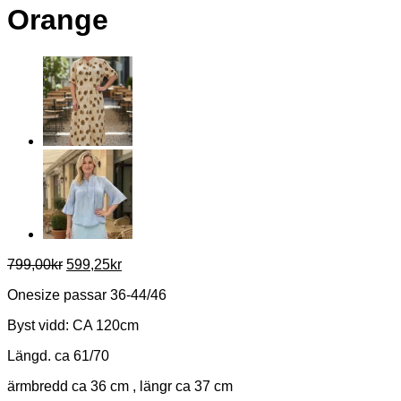
Orange
Det
Det
799,00
kr
599,25
kr
ursprungliga
nuvarande
Onesize passar 36-44/46
priset
priset
var:
är:
Byst vidd: CA 120cm
799,00kr.
599,25kr.
Längd. ca 61/70
ärmbredd ca 36 cm , längr ca 37 cm