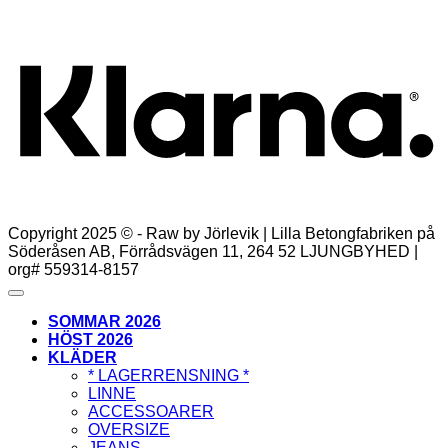
K
Copyright 2025 © - Raw by Jörlevik | Lilla Betongfabriken på
Söderåsen AB, Förrådsvägen 11, 264 52 LJUNGBYHED |
org# 559314-8157
SOMMAR 2026
HÖST 2026
KLÄDER
* LAGERRENSNING *
LINNE
ACCESSOARER
OVERSIZE
JEANS