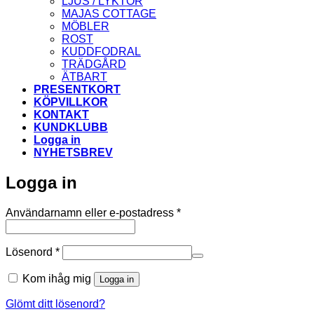
LJUS / LYKTOR
MAJAS COTTAGE
MÖBLER
ROST
KUDDFODRAL
TRÄDGÅRD
ÄTBART
PRESENTKORT
KÖPVILLKOR
KONTAKT
KUNDKLUBB
Logga in
NYHETSBREV
Logga in
Obligatoriskt
Användarnamn eller e-postadress
*
Obligatoriskt
Lösenord
*
Kom ihåg mig
Logga in
Glömt ditt lösenord?