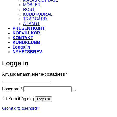
MAJAS COTTAGE
MÖBLER
ROST
KUDDFODRAL
TRÄDGÅRD
ÄTBART
PRESENTKORT
KÖPVILLKOR
KONTAKT
KUNDKLUBB
Logga in
NYHETSBREV
Logga in
Obligatoriskt
Användarnamn eller e-postadress
*
Obligatoriskt
Lösenord
*
Kom ihåg mig
Logga in
Glömt ditt lösenord?