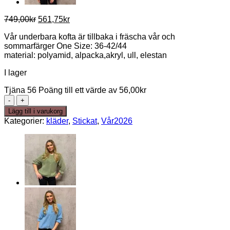
Det
Det
749,00
kr
561,75
kr
ursprungliga
nuvarande
Vår underbara kofta är tillbaka i fräscha vår och
priset
priset
sommarfärger One Size: 36-42/44
var:
är:
material: polyamid, alpacka,akryl, ull, elestan
749,00kr.
561,75kr.
I lager
Tjäna 56 Poäng till ett värde av
56,00
kr
Moa
Kofta
Lägg till i varukorg
Korall
Kategorier:
kläder
,
Stickat
,
Vår2026
mängd