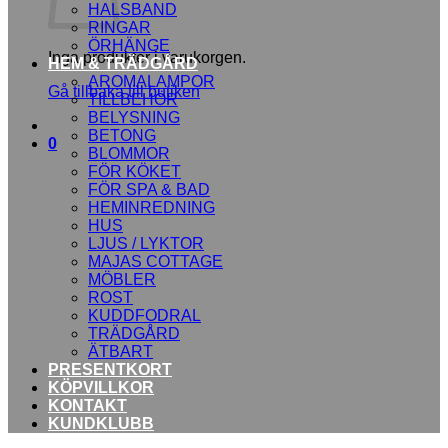
HALSBAND
RINGAR
ÖRHÄNGE
Inga produkter i varukorgen.
HEM & TRÄDGÅRD
AROMALAMPOR
Gå tillbaka till butiken
TILLBEHÖR
BELYSNING
BETONG
0
BLOMMOR
FÖR KÖKET
FÖR SPA & BAD
HEMINREDNING
HUS
LJUS / LYKTOR
MAJAS COTTAGE
MÖBLER
ROST
KUDDFODRAL
TRÄDGÅRD
ÄTBART
PRESENTKORT
KÖPVILLKOR
KONTAKT
KUNDKLUBB