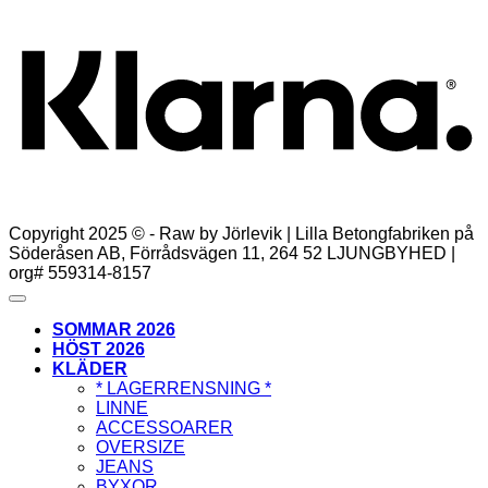
var:
är:
699,00kr.
524,25kr.
Copyright 2025 © - Raw by Jörlevik | Lilla Betongfabriken på
Söderåsen AB, Förrådsvägen 11, 264 52 LJUNGBYHED |
org# 559314-8157
SOMMAR 2026
HÖST 2026
KLÄDER
* LAGERRENSNING *
LINNE
ACCESSOARER
OVERSIZE
JEANS
BYXOR