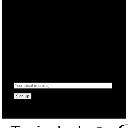
Registrera dig för
nyhetsbrev
Anmäl dig till vårt nyhetsbrev för
att få information om försäljning
och nya produkter.
RAW BY JÖRLEVIK - SÖDERÅSEN