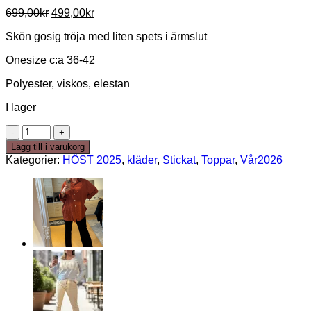
Det
Det
699,00
kr
499,00
kr
ursprungliga
nuvarande
Skön gosig tröja med liten spets i ärmslut
priset
priset
var:
är:
Onesize c:a 36-42
699,00kr.
499,00kr.
Polyester, viskos, elestan
I lager
Love
sweather
Lägg till i varukorg
Beige
Kategorier:
HÖST 2025
,
kläder
,
Stickat
,
Toppar
,
Vår2026
mängd