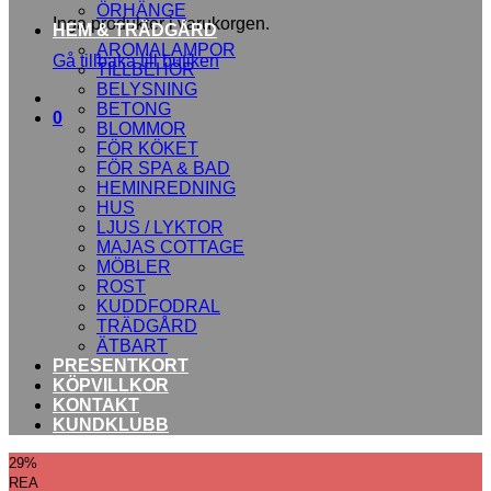
ÖRHÄNGE
Inga produkter i varukorgen.
HEM & TRÄDGÅRD
AROMALAMPOR
Gå tillbaka till butiken
TILLBEHÖR
BELYSNING
BETONG
0
BLOMMOR
FÖR KÖKET
FÖR SPA & BAD
HEMINREDNING
HUS
LJUS / LYKTOR
MAJAS COTTAGE
MÖBLER
ROST
KUDDFODRAL
TRÄDGÅRD
ÄTBART
PRESENTKORT
KÖPVILLKOR
KONTAKT
KUNDKLUBB
29%
REA