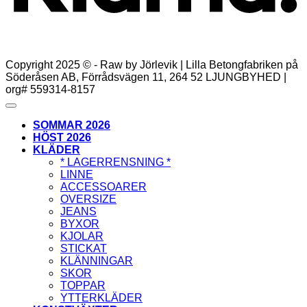
Copyright 2025 © - Raw by Jörlevik | Lilla Betongfabriken på
Söderåsen AB, Förrådsvägen 11, 264 52 LJUNGBYHED |
org# 559314-8157
SOMMAR 2026
HÖST 2026
KLÄDER
* LAGERRENSNING *
LINNE
ACCESSOARER
OVERSIZE
JEANS
BYXOR
KJOLAR
STICKAT
KLÄNNINGAR
SKOR
TOPPAR
YTTERKLÄDER