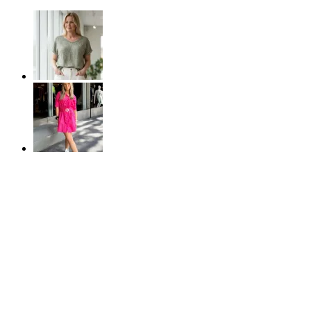
mängd
50%
REA