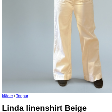
kläder
/
Toppar
Linda linenshirt Beige