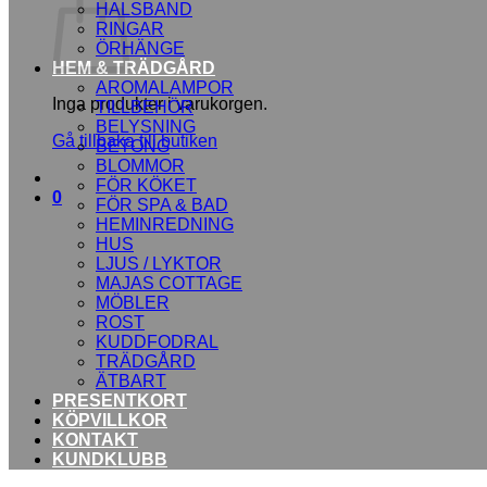
HALSBAND
RINGAR
ÖRHÄNGE
HEM & TRÄDGÅRD
AROMALAMPOR
Inga produkter i varukorgen.
TILLBEHÖR
BELYSNING
Gå tillbaka till butiken
BETONG
BLOMMOR
FÖR KÖKET
0
FÖR SPA & BAD
HEMINREDNING
HUS
LJUS / LYKTOR
MAJAS COTTAGE
MÖBLER
ROST
KUDDFODRAL
TRÄDGÅRD
ÄTBART
PRESENTKORT
KÖPVILLKOR
KONTAKT
KUNDKLUBB