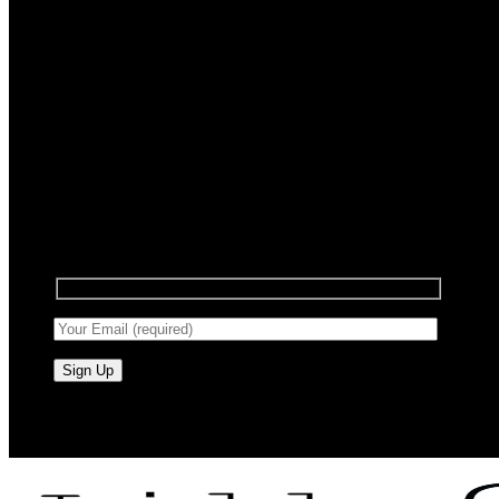
Registrera dig för nyhetsbrev
Anmäl dig till vårt nyhetsbrev för att få information
om försäljning och nya produkter.
RAW BY JÖRLEVIK - SÖDERÅSEN