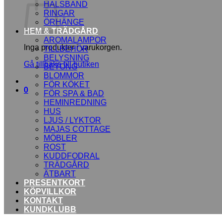
HALSBAND
RINGAR
ÖRHÄNGE
HEM & TRÄDGÅRD
AROMALAMPOR
Inga produkter i varukorgen.
TILLBEHÖR
BELYSNING
Gå tillbaka till butiken
BETONG
BLOMMOR
FÖR KÖKET
0
FÖR SPA & BAD
HEMINREDNING
HUS
LJUS / LYKTOR
MAJAS COTTAGE
MÖBLER
ROST
KUDDFODRAL
TRÄDGÅRD
ÄTBART
PRESENTKORT
KÖPVILLKOR
KONTAKT
KUNDKLUBB