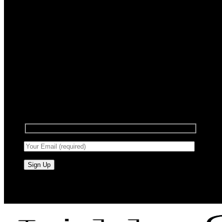
Registrera dig för nyhetsbrev
Anmäl dig till vårt nyhetsbrev för att få information
om försäljning och nya produkter.
RAW BY JÖRLEVIK - SÖDERÅSEN