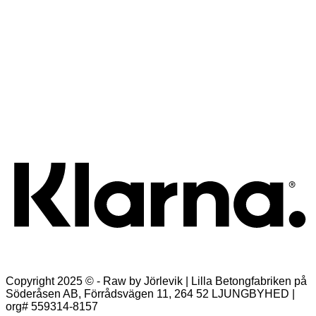
Snabbkoll
Julkort Skål för en God Jul & Gott nytt år!
39,00
kr
Lägg till i varukorg
K
Copyright 2025 © - Raw by Jörlevik | Lilla Betongfabriken på
Söderåsen AB, Förrådsvägen 11, 264 52 LJUNGBYHED |
org# 559314-8157