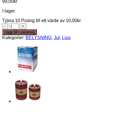
99,00
kr
I lager
Tjäna 10 Poäng till ett värde av
10,00
kr
LED
ljus
Lägg till i varukorg
WINTER
Kategorier:
BELYSNING
,
Jul
,
Ljus
WINE
CA
10
CM
mängd
55%