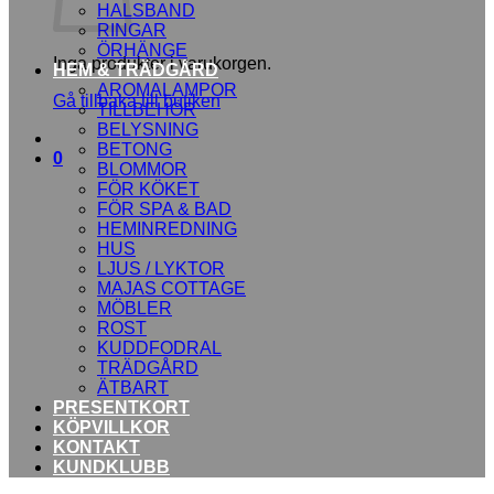
HALSBAND
RINGAR
ÖRHÄNGE
Inga produkter i varukorgen.
HEM & TRÄDGÅRD
AROMALAMPOR
Gå tillbaka till butiken
TILLBEHÖR
BELYSNING
BETONG
0
BLOMMOR
FÖR KÖKET
FÖR SPA & BAD
HEMINREDNING
HUS
LJUS / LYKTOR
MAJAS COTTAGE
MÖBLER
ROST
KUDDFODRAL
TRÄDGÅRD
ÄTBART
PRESENTKORT
KÖPVILLKOR
KONTAKT
KUNDKLUBB