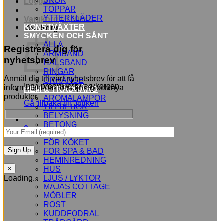
SKOR
Logga in
TOPPAR
YTTERKLÄDER
Varukorg /
0,00
kr
0
KONSTVÄXTER
Varukorg
SMYCKEN OCH SÅNT
ALLA
Registrera dig för
ARMBAND
nyhetsbrev
HALSBAND
RINGAR
Anmäl dig till vårt nyhetsbrev för att få
ÖRHÄNGE
Inga produkter i varukorgen.
information om försäljning och nya
HEM & TRÄDGÅRD
produkter.
AROMALAMPOR
Gå tillbaka till butiken
TILLBEHÖR
BELYSNING
BETONG
0
BLOMMOR
FÖR KÖKET
FÖR SPA & BAD
HEMINREDNING
HUS
×
LJUS / LYKTOR
Loading...
MAJAS COTTAGE
MÖBLER
ROST
KUDDFODRAL