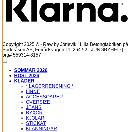
varianter.
De
olika
alternativen
kan
väljas
på
produktsidan
Copyright 2025 © - Raw by Jörlevik | Lilla Betongfabriken på
Söderåsen AB, Förrådsvägen 11, 264 52 LJUNGBYHED |
org# 559314-8157
SOMMAR 2026
HÖST 2026
KLÄDER
* LAGERRENSNING *
LINNE
ACCESSOARER
OVERSIZE
JEANS
BYXOR
KJOLAR
STICKAT
KLÄNNINGAR