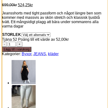
Det
Det
699,00
kr
524,25
kr
ursprungliga
nuvarande
Jeansshorts med tight passform och något längre ben som
priset
priset
kommer med massvis av skön stretch och klassisk ljusblå
var:
är:
tvätt. Ett mångsidigt plagg att bära under sommarens alla
699,00kr.
524,25kr.
varma dagar
STORLEK
Tjäna 52 Poäng till ett värde av
52,00
kr
Långa
jeans
Lägg till i varukorg
shorts
Kategorier:
Byxor
,
JEANS
,
kläder
mängd