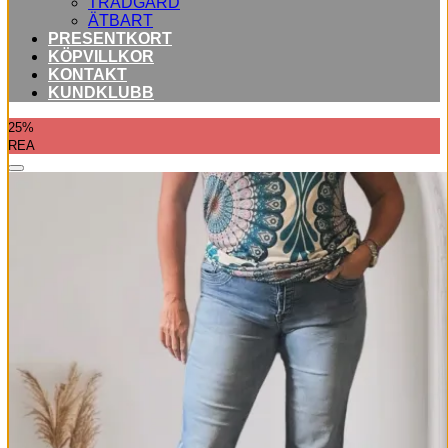
TRÄDGÅRD
ÄTBART
PRESENTKORT
KÖPVILLKOR
KONTAKT
KUNDKLUBB
25%
REA