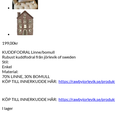
199,00
kr
KUDDFODRAL Linne/bomull
Rubust kuddfodral från jörlevik of sweden
Stil:
Enkel
Material:
70% LINNE, 30% BOMULL
KÖP TILL INNERKUDDE HÄR:
https://rawbyjorlevik.se/produ
KÖP TILL INNERKUDDE HÄR:
https://rawbyjorlevik.se/produ
I lager