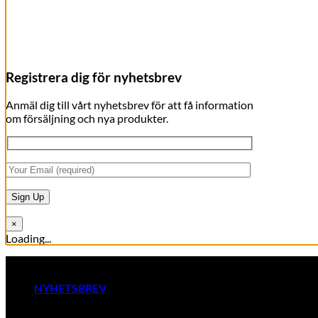
Registrera dig för nyhetsbrev
Anmäl dig till vårt nyhetsbrev för att få information
om försäljning och nya produkter.
×
Loading...
Skip
RAW BY JÖRLEVIK - SÖDERÅSEN
to
content
NYHETSBREV