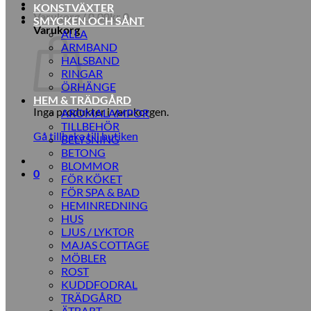
KONSTVÄXTER
Varukorg /
0,00
kr
0
SMYCKEN OCH SÅNT
Varukorg
ALLA
ARMBAND
HALSBAND
RINGAR
ÖRHÄNGE
HEM & TRÄDGÅRD
Inga produkter i varukorgen.
AROMALAMPOR
TILLBEHÖR
Gå tillbaka till butiken
BELYSNING
BETONG
BLOMMOR
0
FÖR KÖKET
FÖR SPA & BAD
HEMINREDNING
HUS
LJUS / LYKTOR
MAJAS COTTAGE
MÖBLER
ROST
KUDDFODRAL
TRÄDGÅRD
ÄTBART