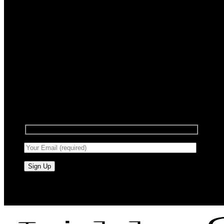
Registrera dig för nyhetsbrev
Anmäl dig till vårt nyhetsbrev för att få information
om försäljning och nya produkter.
RAW BY JÖRLEVIK - SÖDERÅSEN