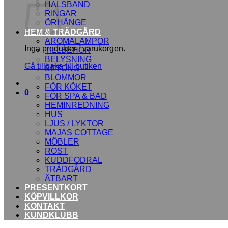
HALSBAND
RINGAR
ÖRHÄNGE
HEM & TRÄDGÅRD
AROMALAMPOR
Inga produkter i varukorgen.
TILLBEHÖR
BELYSNING
Gå tillbaka till butiken
BETONG
BLOMMOR
FÖR KÖKET
0
FÖR SPA & BAD
HEMINREDNING
HUS
LJUS / LYKTOR
MAJAS COTTAGE
MÖBLER
ROST
KUDDFODRAL
TRÄDGÅRD
ÄTBART
PRESENTKORT
KÖPVILLKOR
KONTAKT
KUNDKLUBB