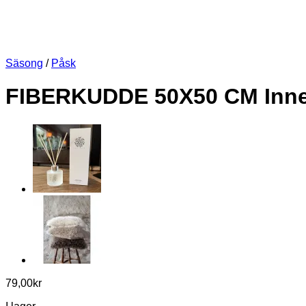
Säsong
/
Påsk
FIBERKUDDE 50X50 CM Innerk
79,00
kr