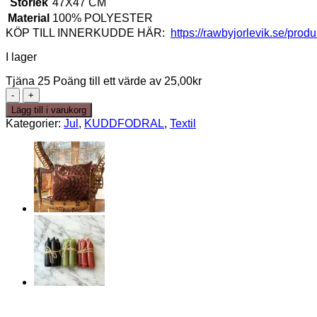
Storlek
47X47 CM
Material
100% POLYESTER
KÖP TILL INNERKUDDE HÄR:
https://rawbyjorlevik.se/prod
I lager
Tjäna 25 Poäng till ett värde av
25,00
kr
KUDDFODRAL
Cilla
Lägg till i varukorg
RÖD
Kategorier:
Jul
,
KUDDFODRAL
,
Textil
mängd