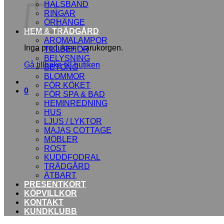
HALSBAND
RINGAR
ÖRHÄNGE
HEM & TRÄDGÅRD
AROMALAMPOR
Inga produkter i varukorgen.
TILLBEHÖR
BELYSNING
Gå tillbaka till butiken
BETONG
BLOMMOR
FÖR KÖKET
0
FÖR SPA & BAD
HEMINREDNING
HUS
LJUS / LYKTOR
MAJAS COTTAGE
MÖBLER
ROST
KUDDFODRAL
TRÄDGÅRD
ÄTBART
PRESENTKORT
KÖPVILLKOR
KONTAKT
KUNDKLUBB