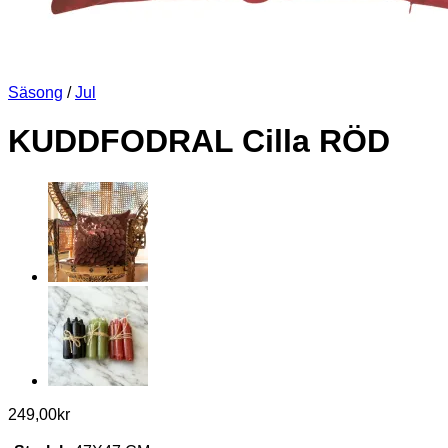
Säsong
/
Jul
KUDDFODRAL Cilla RÖD
249,00
kr