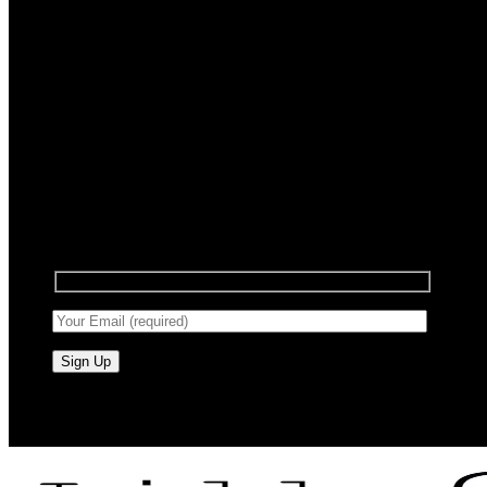
Registrera dig för nyhetsbrev
Anmäl dig till vårt nyhetsbrev för att få information
om försäljning och nya produkter.
RAW BY JÖRLEVIK - SÖDERÅSEN