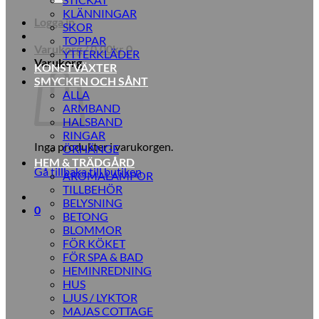
KLÄNNINGAR
Logga in
SKOR
TOPPAR
Varukorg /
0,00
kr
0
YTTERKLÄDER
Varukorg
KONSTVÄXTER
SMYCKEN OCH SÅNT
ALLA
ARMBAND
HALSBAND
RINGAR
Inga produkter i varukorgen.
ÖRHÄNGE
HEM & TRÄDGÅRD
Gå tillbaka till butiken
AROMALAMPOR
TILLBEHÖR
BELYSNING
0
BETONG
BLOMMOR
FÖR KÖKET
FÖR SPA & BAD
HEMINREDNING
HUS
LJUS / LYKTOR
MAJAS COTTAGE