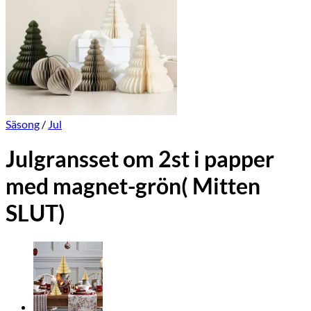
Säsong
/
Jul
Julgransset om 2st i papper
med magnet-grön( Mitten
SLUT)