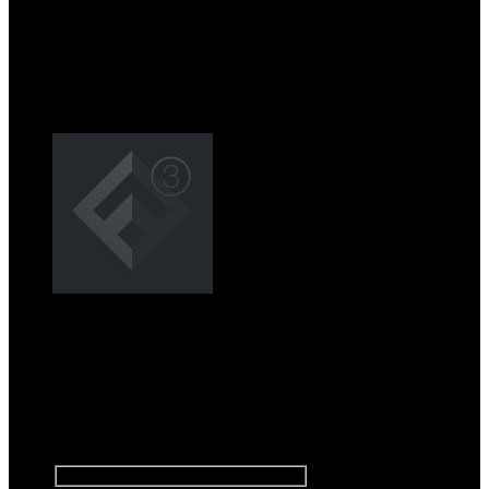
Registrera dig för
nyhetsbrev
Anmäl dig till vårt nyhetsbrev för
att få information om försäljning
och nya produkter.