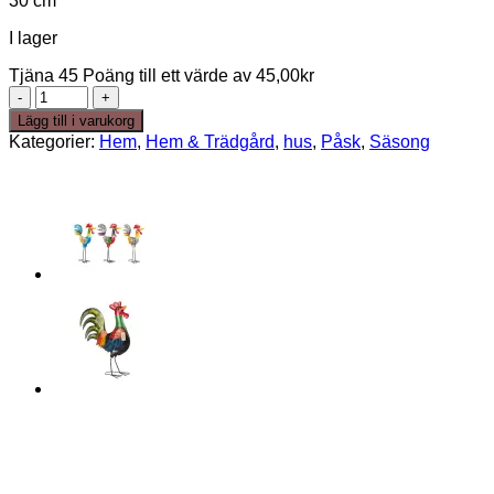
30 cm
I lager
Tjäna 45 Poäng till ett värde av
45,00
kr
Tupp
Hebbe
Lägg till i varukorg
50cm,
Kategorier:
Hem
,
Hem & Trädgård
,
hus
,
Påsk
,
Säsong
gul
hals
mängd