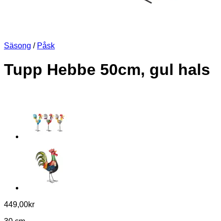
Säsong
/
Påsk
Tupp Hebbe 50cm, gul hals
449,00
kr