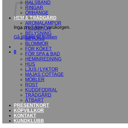
HALSBAND
RINGAR
ÖRHÄNGE
HEM & TRÄDGÅRD
AROMALAMPOR
Inga produkter i varukorgen.
TILLBEHÖR
BELYSNING
Gå tillbaka till butiken
BETONG
BLOMMOR
FÖR KÖKET
0
FÖR SPA & BAD
HEMINREDNING
HUS
LJUS / LYKTOR
MAJAS COTTAGE
MÖBLER
ROST
KUDDFODRAL
TRÄDGÅRD
ÄTBART
PRESENTKORT
KÖPVILLKOR
KONTAKT
KUNDKLUBB