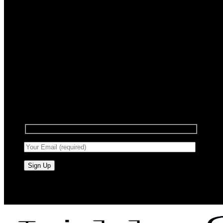
Registrera dig för nyhetsbrev
Anmäl dig till vårt nyhetsbrev för att få information
om försäljning och nya produkter.
RAW BY JÖRLEVIK - SÖDERÅSEN