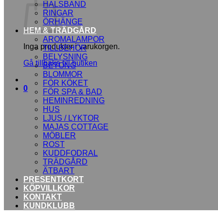
HALSBAND
RINGAR
ÖRHÄNGE
HEM & TRÄDGÅRD
AROMALAMPOR
Inga produkter i varukorgen.
TILLBEHÖR
BELYSNING
Gå tillbaka till butiken
BETONG
BLOMMOR
FÖR KÖKET
0
FÖR SPA & BAD
HEMINREDNING
HUS
LJUS / LYKTOR
MAJAS COTTAGE
MÖBLER
ROST
KUDDFODRAL
TRÄDGÅRD
ÄTBART
PRESENTKORT
KÖPVILLKOR
KONTAKT
KUNDKLUBB