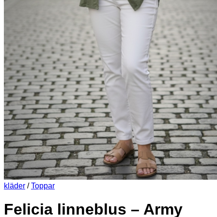
kläder
/
Toppar
Felicia linneblus – Army