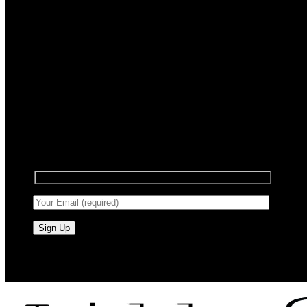
Registrera dig för nyhetsbrev
Anmäl dig till vårt nyhetsbrev för att få information
om försäljning och nya produkter.
RAW BY JÖRLEVIK - SÖDERÅSEN