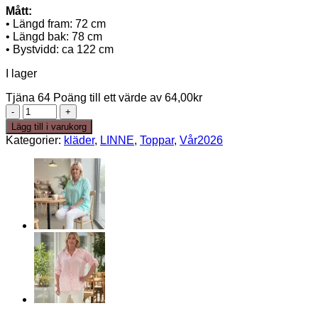
Mått:
• Längd fram: 72 cm
• Längd bak: 78 cm
• Bystvidd: ca 122 cm
I lager
Tjäna 64 Poäng till ett värde av
64,00
kr
Felicia
linneblus
Lägg till i varukorg
-
Kategorier:
kläder
,
LINNE
,
Toppar
,
Vår2026
Army
mängd