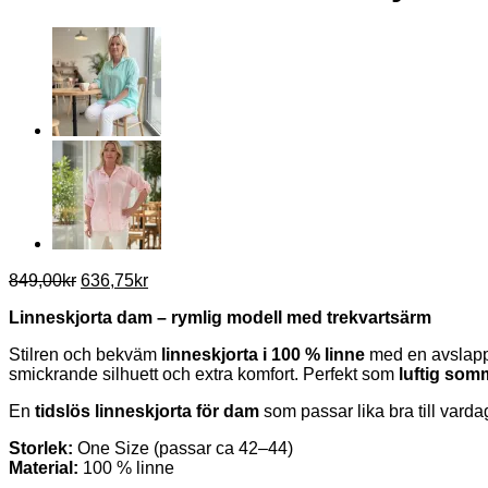
Det
Det
849,00
kr
636,75
kr
ursprungliga
nuvarande
Linneskjorta dam – rymlig modell med trekvartsärm
priset
priset
var:
är:
Stilren och bekväm
linneskjorta i 100 % linne
med en avslapp
849,00kr.
636,75kr.
smickrande silhuett och extra komfort. Perfekt som
luftig som
En
tidslös linneskjorta för dam
som passar lika bra till varda
Storlek:
One Size (passar ca 42–44)
Material:
100 % linne