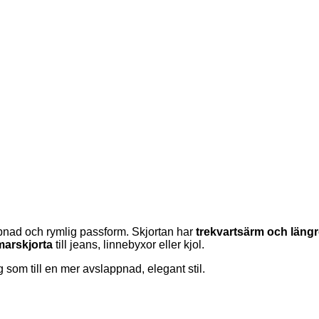
nad och rymlig passform. Skjortan har
trekvartsärm och läng
marskjorta
till jeans, linnebyxor eller kjol.
g som till en mer avslappnad, elegant stil.