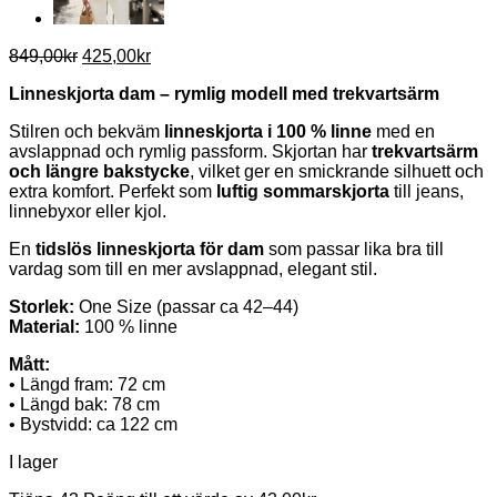
Det
Det
849,00
kr
425,00
kr
ursprungliga
nuvarande
Linneskjorta dam – rymlig modell med trekvartsärm
priset
priset
var:
är:
Stilren och bekväm
linneskjorta i 100 % linne
med en
849,00kr.
425,00kr.
avslappnad och rymlig passform. Skjortan har
trekvartsärm
och längre bakstycke
, vilket ger en smickrande silhuett och
extra komfort. Perfekt som
luftig sommarskjorta
till jeans,
linnebyxor eller kjol.
En
tidslös linneskjorta för dam
som passar lika bra till
vardag som till en mer avslappnad, elegant stil.
Storlek:
One Size (passar ca 42–44)
Material:
100 % linne
Mått:
• Längd fram: 72 cm
• Längd bak: 78 cm
• Bystvidd: ca 122 cm
I lager