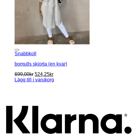
kan
väljas
på
produktsidan
Snabbkoll
bomulls skjorta (en kvar)
Det
Det
699,00
kr
524,25
kr
ursprungliga
nuvarande
Lägg till i varukorg
priset
priset
K
var:
är:
699,00kr.
524,25kr.