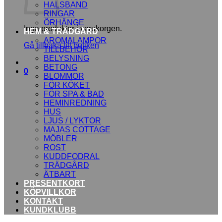
HALSBAND
RINGAR
ÖRHÄNGE
Inga produkter i varukorgen.
HEM & TRÄDGÅRD
AROMALAMPOR
Gå tillbaka till butiken
TILLBEHÖR
BELYSNING
BETONG
0
BLOMMOR
FÖR KÖKET
FÖR SPA & BAD
HEMINREDNING
HUS
LJUS / LYKTOR
MAJAS COTTAGE
MÖBLER
ROST
KUDDFODRAL
TRÄDGÅRD
ÄTBART
PRESENTKORT
KÖPVILLKOR
KONTAKT
KUNDKLUBB