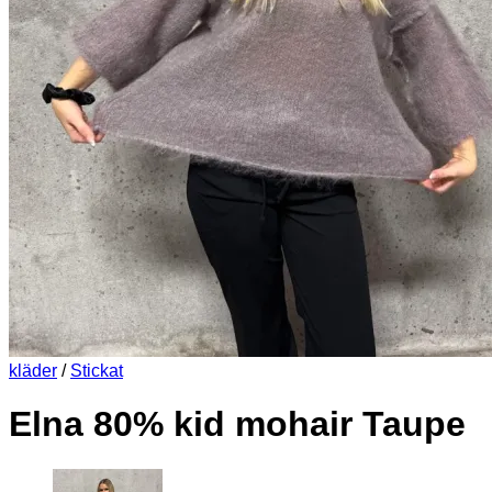
kläder
/
Stickat
Elna 80% kid mohair Taupe