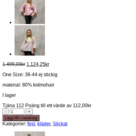
Det
Det
1.499,00
kr
1.124,25
kr
ursprungliga
nuvarande
One Size: 36-44 ej stickig
priset
priset
var:
är:
material: 80% kidmohair
1.499,00kr.
1.124,25kr.
I lager
Tjäna 112 Poäng till ett värde av
112,00
kr
Elna
80%
Lägg till i varukorg
kid
Kategorier:
fest
,
kläder
,
Stickat
mohair
Taupe