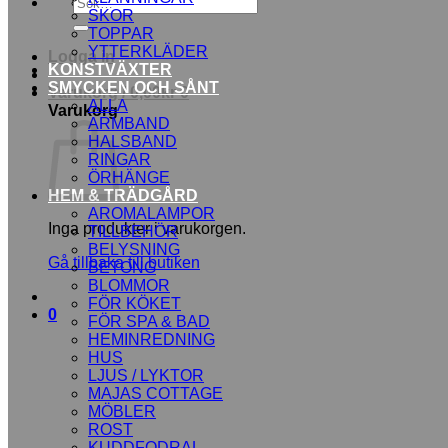
Sök
SKOR
efter:
TOPPAR
YTTERKLÄDER
Logga in
KONSTVÄXTER
SMYCKEN OCH SÅNT
Varukorg /
0,00
kr
0
ALLA
Varukorg
ARMBAND
HALSBAND
RINGAR
ÖRHÄNGE
HEM & TRÄDGÅRD
AROMALAMPOR
Inga produkter i varukorgen.
TILLBEHÖR
BELYSNING
Gå tillbaka till butiken
BETONG
BLOMMOR
FÖR KÖKET
0
FÖR SPA & BAD
HEMINREDNING
HUS
LJUS / LYKTOR
MAJAS COTTAGE
MÖBLER
ROST
KUDDFODRAL