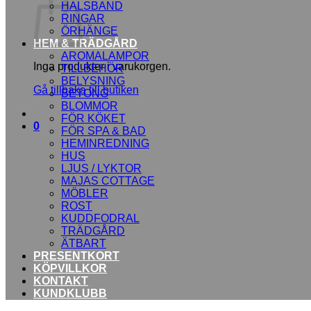
HALSBAND
RINGAR
ÖRHÄNGE
HEM & TRÄDGÅRD
AROMALAMPOR
Inga produkter i varukorgen.
TILLBEHÖR
BELYSNING
Gå tillbaka till butiken
BETONG
BLOMMOR
FÖR KÖKET
0
FÖR SPA & BAD
HEMINREDNING
HUS
LJUS / LYKTOR
MAJAS COTTAGE
MÖBLER
ROST
KUDDFODRAL
TRÄDGÅRD
ÄTBART
PRESENTKORT
KÖPVILLKOR
KONTAKT
KUNDKLUBB