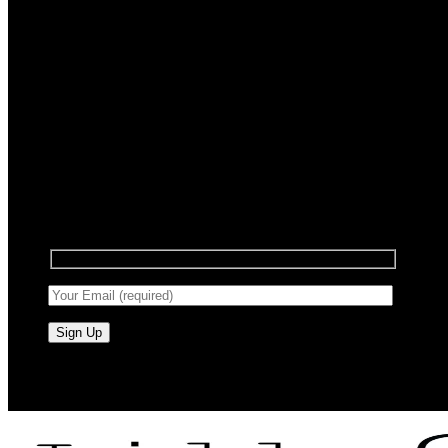
Registrera dig för nyhetsbrev
Anmäl dig till vårt nyhetsbrev för att få information
om försäljning och nya produkter.
RAW BY JÖRLEVIK - SÖDERÅSEN