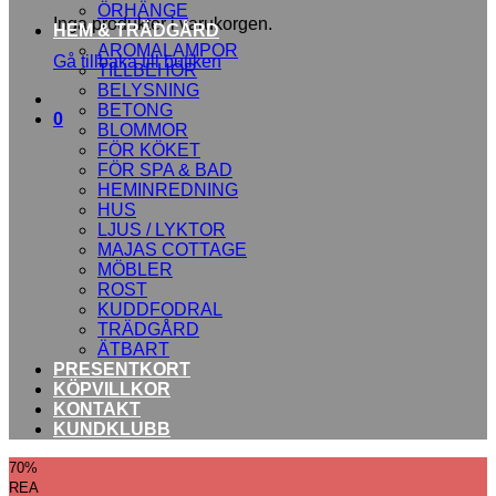
ÖRHÄNGE
Inga produkter i varukorgen.
HEM & TRÄDGÅRD
AROMALAMPOR
Gå tillbaka till butiken
TILLBEHÖR
BELYSNING
BETONG
0
BLOMMOR
FÖR KÖKET
FÖR SPA & BAD
HEMINREDNING
HUS
LJUS / LYKTOR
MAJAS COTTAGE
MÖBLER
ROST
KUDDFODRAL
TRÄDGÅRD
ÄTBART
PRESENTKORT
KÖPVILLKOR
KONTAKT
KUNDKLUBB
70%
REA