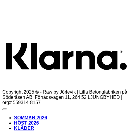
Linn Långkjol RAK – Camel
Det
Det
599,00
kr
299,00
kr
ursprungliga
nuvarande
Lägg till i varukorg
priset
priset
K
var:
är:
599,00kr.
299,00kr.
Copyright 2025 © - Raw by Jörlevik | Lilla Betongfabriken på
Söderåsen AB, Förrådsvägen 11, 264 52 LJUNGBYHED |
org# 559314-8157
SOMMAR 2026
HÖST 2026
KLÄDER