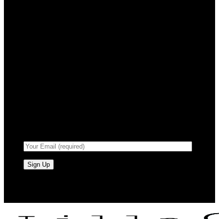
Registrera dig för
nyhetsbrev
Anmäl dig till vårt nyhetsbrev för
att få information om försäljning
och nya produkter.
RAW BY JÖRLEVIK - SÖDERÅSEN