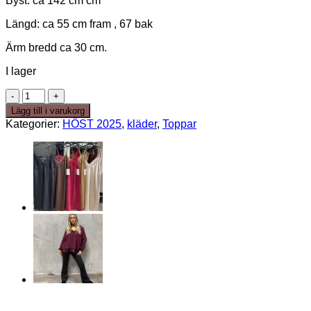
Byst: ca 142 cm cm
Längd: ca 55 cm fram , 67 bak
Ärm bredd ca 30 cm.
I lager
Celine
top-
Lägg till i varukorg
taupe
Kategorier:
HÖST 2025
,
kläder
,
Toppar
mängd