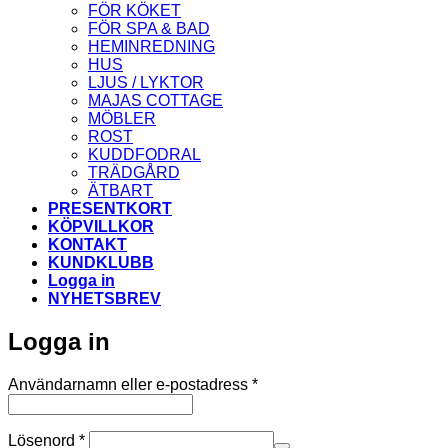
FÖR KÖKET
FÖR SPA & BAD
HEMINREDNING
HUS
LJUS / LYKTOR
MAJAS COTTAGE
MÖBLER
ROST
KUDDFODRAL
TRÄDGÅRD
ÄTBART
PRESENTKORT
KÖPVILLKOR
KONTAKT
KUNDKLUBB
Logga in
NYHETSBREV
Logga in
Obligatoriskt
Användarnamn eller e-postadress
*
Obligatoriskt
Lösenord
*