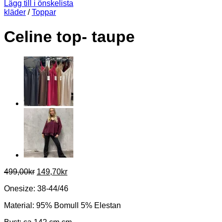
Lägg till i önskelista
kläder
/
Toppar
Celine top- taupe
Det
Det
499,00
kr
149,70
kr
ursprungliga
nuvarande
Onesize: 38-44/46
priset
priset
var:
är:
Material: 95% Bomull 5% Elestan
499,00kr.
149,70kr.