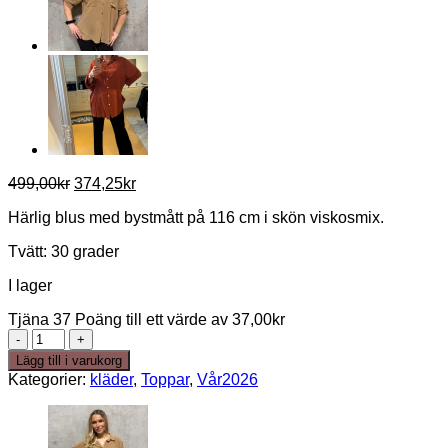
Det
Det
499,00
kr
374,25
kr
ursprungliga
nuvarande
Härlig blus med bystmått på 116 cm i skön viskosmix.
priset
priset
var:
är:
Tvätt: 30 grader
499,00kr.
374,25kr.
I lager
Tjäna 37 Poäng till ett värde av
37,00
kr
Betty
blouse
Lägg till i varukorg
onesize
Kategorier:
kläder
,
Toppar
,
Vår2026
S-
XL
Vit
mängd