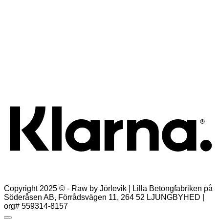
Snabbkoll
bomulls skjorta (en kvar)
Det
Det
699,00
kr
524,25
kr
ursprungliga
nuvarande
Lägg till i varukorg
priset
priset
K
var:
är:
699,00kr.
524,25kr.
Copyright 2025 © - Raw by Jörlevik | Lilla Betongfabriken på
Söderåsen AB, Förrådsvägen 11, 264 52 LJUNGBYHED |
org# 559314-8157