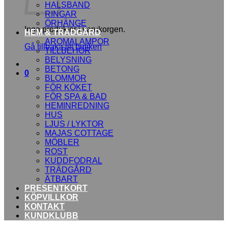
HALSBAND
RINGAR
ÖRHÄNGE
Inga produkter i varukorgen.
HEM & TRÄDGÅRD
AROMALAMPOR
Gå tillbaka till butiken
TILLBEHÖR
BELYSNING
BETONG
0
BLOMMOR
FÖR KÖKET
FÖR SPA & BAD
HEMINREDNING
HUS
LJUS / LYKTOR
MAJAS COTTAGE
MÖBLER
ROST
KUDDFODRAL
TRÄDGÅRD
ÄTBART
PRESENTKORT
KÖPVILLKOR
KONTAKT
KUNDKLUBB