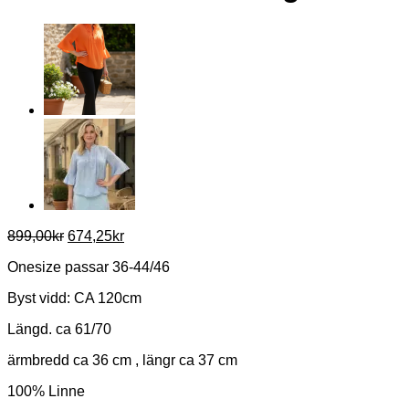
Det
Det
899,00
kr
674,25
kr
ursprungliga
nuvarande
Onesize passar 36-44/46
priset
priset
var:
är:
Byst vidd: CA 120cm
899,00kr.
674,25kr.
Längd. ca 61/70
ärmbredd ca 36 cm , längr ca 37 cm
100% Linne