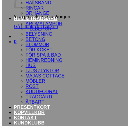
HALSBAND
RINGAR
ÖRHÄNGE
Inga produkter i varukorgen.
HEM & TRÄDGÅRD
AROMALAMPOR
Gå tillbaka till butiken
TILLBEHÖR
BELYSNING
BETONG
0
BLOMMOR
FÖR KÖKET
FÖR SPA & BAD
HEMINREDNING
HUS
LJUS / LYKTOR
MAJAS COTTAGE
MÖBLER
ROST
KUDDFODRAL
TRÄDGÅRD
ÄTBART
PRESENTKORT
KÖPVILLKOR
KONTAKT
KUNDKLUBB