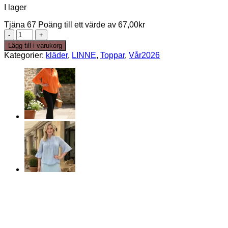
I lager
Tjäna 67 Poäng till ett värde av
67,00
kr
wilda
linne
Lägg till i varukorg
blus
Kategorier:
kläder
,
LINNE
,
Toppar
,
Vår2026
Beige
mängd
50%
REA