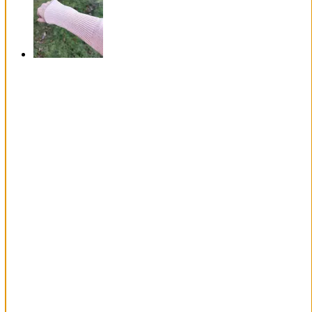
50%
REA
Snabbkoll
coco sweater blå