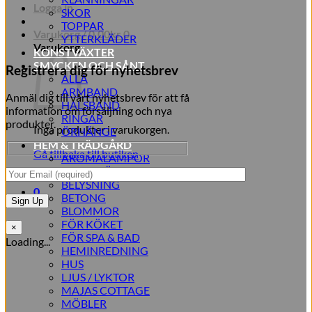
Logga in
SKOR
TOPPAR
Varukorg /
0,00
kr
0
YTTERKLÄDER
Varukorg
KONSTVÄXTER
SMYCKEN OCH SÅNT
Registrera dig för nyhetsbrev
ALLA
ARMBAND
Anmäl dig till vårt nyhetsbrev för att få
HALSBAND
information om försäljning och nya
RINGAR
produkter.
Inga produkter i varukorgen.
ÖRHÄNGE
HEM & TRÄDGÅRD
Gå tillbaka till butiken
AROMALAMPOR
TILLBEHÖR
BELYSNING
0
BETONG
BLOMMOR
FÖR KÖKET
×
FÖR SPA & BAD
Loading...
HEMINREDNING
HUS
LJUS / LYKTOR
MAJAS COTTAGE
MÖBLER