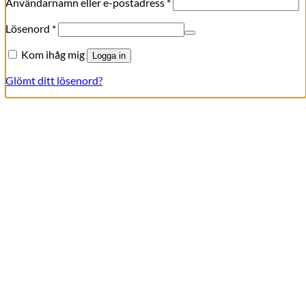
Obligatoriskt
Användarnamn eller e-postadress
*
Obligatoriskt
Lösenord
*
Kom ihåg mig
Logga in
Glömt ditt lösenord?