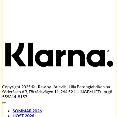
bomulls skjorta (en kvar)
Det
Det
699,00
kr
524,25
kr
ursprungliga
nuvarande
Lägg till i varukorg
priset
priset
K
var:
är:
699,00kr.
524,25kr.
Copyright 2025 © - Raw by Jörlevik | Lilla Betongfabriken på
Söderåsen AB, Förrådsvägen 11, 264 52 LJUNGBYHED | org#
559314-8157
SOMMAR 2026
HÖST 2026