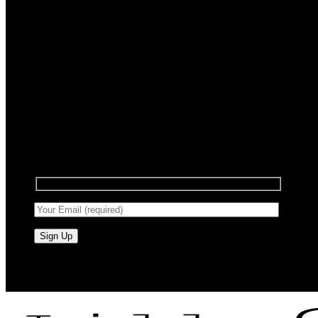
Registrera dig för nyhetsbrev
Anmäl dig till vårt nyhetsbrev för att få information
om försäljning och nya produkter.
RAW BY JÖRLEVIK - SÖDERÅSEN