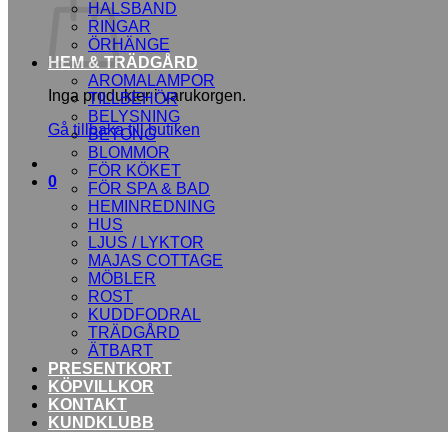
HALSBAND
RINGAR
ÖRHÄNGE
HEM & TRÄDGÅRD
AROMALAMPOR
Inga produkter i varukorgen.
TILLBEHÖR
BELYSNING
Gå tillbaka till butiken
BETONG
BLOMMOR
FÖR KÖKET
0
FÖR SPA & BAD
HEMINREDNING
HUS
LJUS / LYKTOR
MAJAS COTTAGE
MÖBLER
ROST
KUDDFODRAL
TRÄDGÅRD
ÄTBART
PRESENTKORT
KÖPVILLKOR
KONTAKT
KUNDKLUBB