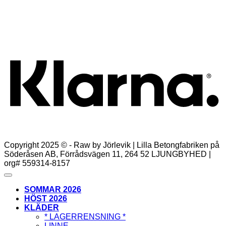
159,00
kr
Lägg till i varukorg
K
Copyright 2025 © - Raw by Jörlevik | Lilla Betongfabriken på
Söderåsen AB, Förrådsvägen 11, 264 52 LJUNGBYHED |
org# 559314-8157
SOMMAR 2026
HÖST 2026
KLÄDER
* LAGERRENSNING *
LINNE