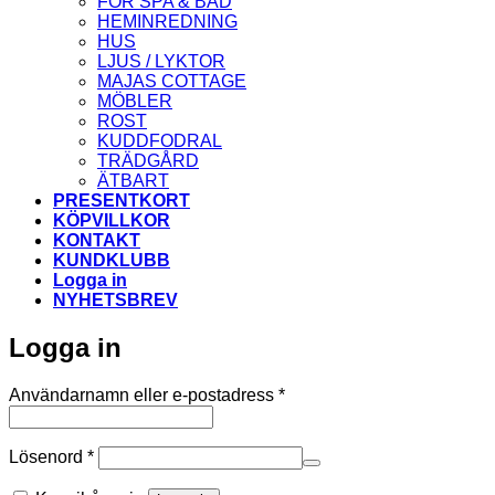
FÖR SPA & BAD
HEMINREDNING
HUS
LJUS / LYKTOR
MAJAS COTTAGE
MÖBLER
ROST
KUDDFODRAL
TRÄDGÅRD
ÄTBART
PRESENTKORT
KÖPVILLKOR
KONTAKT
KUNDKLUBB
Logga in
NYHETSBREV
Logga in
Obligatoriskt
Användarnamn eller e-postadress
*
Obligatoriskt
Lösenord
*