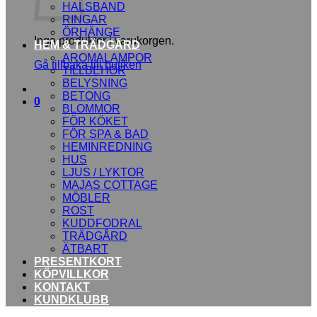
HALSBAND
RINGAR
ÖRHÄNGE
Inga produkter i varukorgen.
HEM & TRÄDGÅRD
AROMALAMPOR
Gå tillbaka till butiken
TILLBEHÖR
BELYSNING
BETONG
0
BLOMMOR
FÖR KÖKET
FÖR SPA & BAD
HEMINREDNING
HUS
LJUS / LYKTOR
MAJAS COTTAGE
MÖBLER
ROST
KUDDFODRAL
TRÄDGÅRD
ÄTBART
PRESENTKORT
KÖPVILLKOR
KONTAKT
KUNDKLUBB