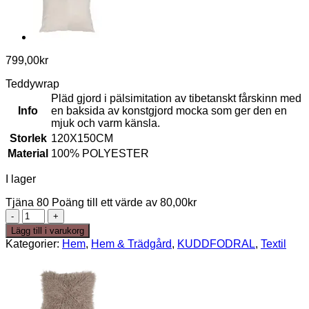
799,00
kr
Teddywrap
Pläd gjord i pälsimitation av tibetanskt fårskinn med
Info
en baksida av konstgjord mocka som ger den en
mjuk och varm känsla.
Storlek
120X150CM
Material
100% POLYESTER
I lager
Tjäna 80 Poäng till ett värde av
80,00
kr
Teddywrap
-
Lägg till i varukorg
pläd
Kategorier:
Hem
,
Hem & Trädgård
,
KUDDFODRAL
,
Textil
SAND
mängd