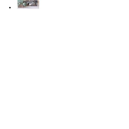
Snabbkoll
Sido”bord” återbruksträ ( ca en veckas leverans till din
dörr) H76/L122/B26 cm natur