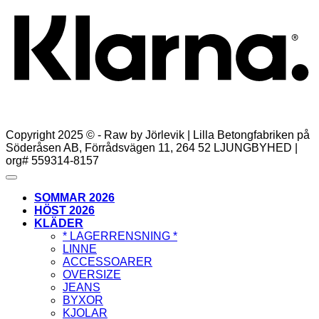
Copyright 2025 © - Raw by Jörlevik | Lilla Betongfabriken på
Söderåsen AB, Förrådsvägen 11, 264 52 LJUNGBYHED |
org# 559314-8157
SOMMAR 2026
HÖST 2026
KLÄDER
* LAGERRENSNING *
LINNE
ACCESSOARER
OVERSIZE
JEANS
BYXOR
KJOLAR