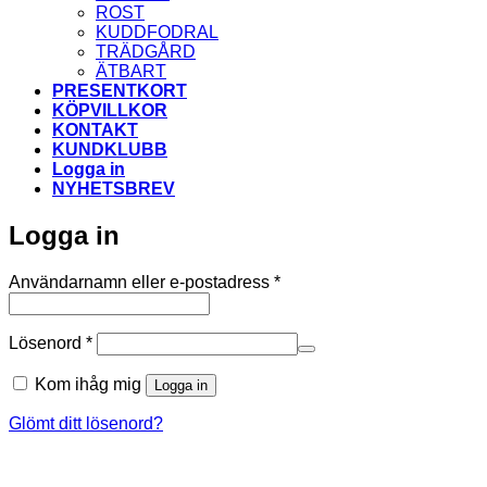
ROST
KUDDFODRAL
TRÄDGÅRD
ÄTBART
PRESENTKORT
KÖPVILLKOR
KONTAKT
KUNDKLUBB
Logga in
NYHETSBREV
Logga in
Obligatoriskt
Användarnamn eller e-postadress
*
Obligatoriskt
Lösenord
*
Kom ihåg mig
Logga in
Glömt ditt lösenord?