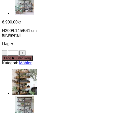
6.900,00
kr
H200/L145/B41 cm
furu/metall
I lager
stilren
bokhylla
Lägg till i varukorg
enkel
Kategori:
Möbler
mängd