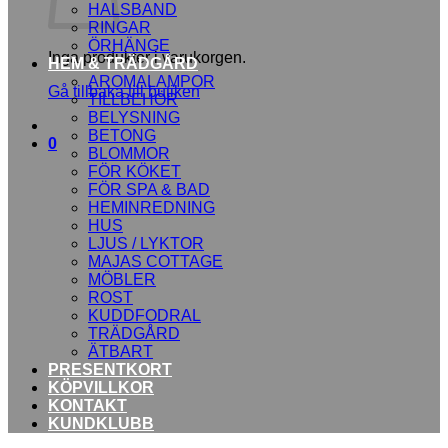
HALSBAND
RINGAR
ÖRHÄNGE
Inga produkter i varukorgen.
HEM & TRÄDGÅRD
AROMALAMPOR
Gå tillbaka till butiken
TILLBEHÖR
BELYSNING
BETONG
0
BLOMMOR
FÖR KÖKET
FÖR SPA & BAD
HEMINREDNING
HUS
LJUS / LYKTOR
MAJAS COTTAGE
MÖBLER
ROST
KUDDFODRAL
TRÄDGÅRD
ÄTBART
PRESENTKORT
KÖPVILLKOR
KONTAKT
KUNDKLUBB