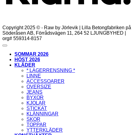
Copyright 2025 © - Raw by Jörlevik | Lilla Betongfabriken på
Söderåsen AB, Förrådsvägen 11, 264 52 LJUNGBYHED |
org# 559314-8157
SOMMAR 2026
HÖST 2026
KLÄDER
* LAGERRENSNING *
LINNE
ACCESSOARER
OVERSIZE
JEANS
BYXOR
KJOLAR
STICKAT
KLÄNNINGAR
SKOR
TOPPAR
YTTERKLÄDER