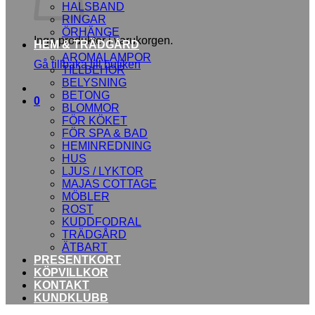
HALSBAND
RINGAR
ÖRHÄNGE
Inga produkter i varukorgen.
HEM & TRÄDGÅRD
AROMALAMPOR
Gå tillbaka till butiken
TILLBEHÖR
BELYSNING
BETONG
0
BLOMMOR
FÖR KÖKET
FÖR SPA & BAD
HEMINREDNING
HUS
LJUS / LYKTOR
MAJAS COTTAGE
MÖBLER
ROST
KUDDFODRAL
TRÄDGÅRD
ÄTBART
PRESENTKORT
KÖPVILLKOR
KONTAKT
KUNDKLUBB