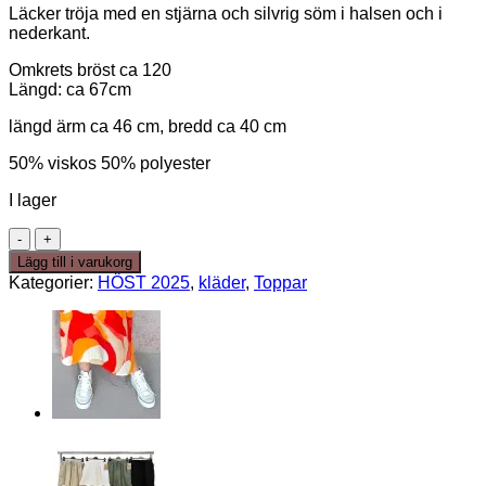
Läcker tröja med en stjärna och silvrig söm i halsen och i
priset
priset
nederkant.
var:
är:
399,00kr.
129,00kr.
Omkrets bröst ca 120
Längd: ca 67cm
längd ärm ca 46 cm, bredd ca 40 cm
50% viskos 50% polyester
I lager
STAR
sweather
Lägg till i varukorg
Turkos
Kategorier:
HÖST 2025
,
kläder
,
Toppar
mängd