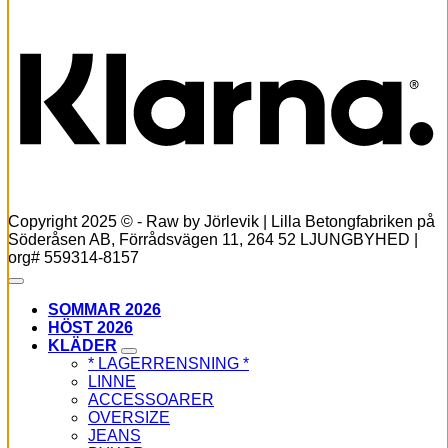
K
Copyright 2025 © - Raw by Jörlevik | Lilla Betongfabriken på
Söderåsen AB, Förrådsvägen 11, 264 52 LJUNGBYHED |
org# 559314-8157
SOMMAR 2026
HÖST 2026
KLÄDER
* LAGERRENSNING *
LINNE
ACCESSOARER
OVERSIZE
JEANS