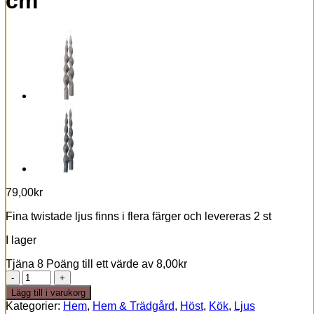
cm
79,00
kr
Fina twistade ljus finns i flera färger och levereras 2 st
I lager
Tjäna 8 Poäng till ett värde av
8,00
kr
Spiralljus
2
Lägg till i varukorg
st
Kategorier:
Hem
,
Hem & Trädgård
,
Höst
,
Kök
,
Ljus
-