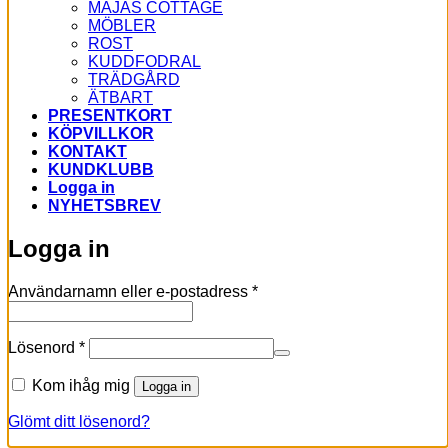
MAJAS COTTAGE
MÖBLER
ROST
KUDDFODRAL
TRÄDGÅRD
ÄTBART
PRESENTKORT
KÖPVILLKOR
KONTAKT
KUNDKLUBB
Logga in
NYHETSBREV
Logga in
Obligatoriskt
Användarnamn eller e-postadress
*
Obligatoriskt
Lösenord
*
Kom ihåg mig
Logga in
Glömt ditt lösenord?