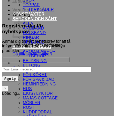
SKOR
Logga in
TOPPAR
YTTERKLÄDER
Varukorg /
0,00
kr
0
KONSTVÄXTER
Varukorg
SMYCKEN OCH SÅNT
ALLA
Registrera dig för
ARMBAND
nyhetsbrev
HALSBAND
RINGAR
Anmäl dig till vårt nyhetsbrev för att få
ÖRHÄNGE
Inga produkter i varukorgen.
information om försäljning och nya
HEM & TRÄDGÅRD
produkter.
AROMALAMPOR
Gå tillbaka till butiken
TILLBEHÖR
BELYSNING
BETONG
0
BLOMMOR
FÖR KÖKET
FÖR SPA & BAD
HEMINREDNING
HUS
×
LJUS / LYKTOR
Loading...
MAJAS COTTAGE
MÖBLER
ROST
KUDDFODRAL