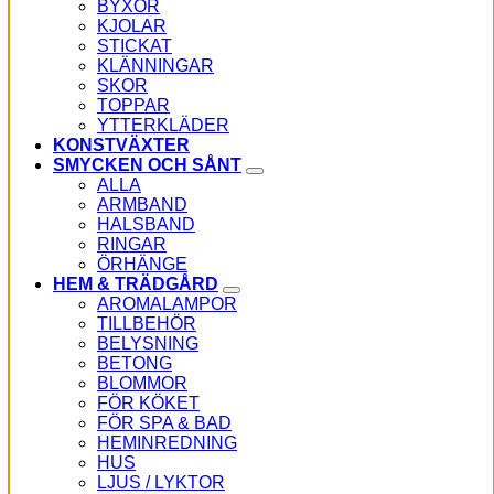
BYXOR
KJOLAR
STICKAT
KLÄNNINGAR
SKOR
TOPPAR
YTTERKLÄDER
KONSTVÄXTER
SMYCKEN OCH SÅNT
ALLA
ARMBAND
HALSBAND
RINGAR
ÖRHÄNGE
HEM & TRÄDGÅRD
AROMALAMPOR
TILLBEHÖR
BELYSNING
BETONG
BLOMMOR
FÖR KÖKET
FÖR SPA & BAD
HEMINREDNING
HUS
LJUS / LYKTOR