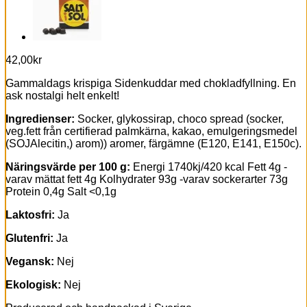
42,00
kr
Gammaldags krispiga Sidenkuddar med chokladfyllning. En
ask nostalgi helt enkelt!
Ingredienser:
Socker, glykossirap, choco spread (socker,
veg.fett från certifierad palmkärna, kakao, emulgeringsmedel
(SOJAlecitin,) arom)) aromer, färgämne (E120, E141, E150c).
Näringsvärde
per 100 g:
Energi 1740kj/420 kcal Fett 4g -
varav mättat fett 4g Kolhydrater 93g -varav sockerarter 73g
Protein 0,4g Salt <0,1g
Laktosfri:
Ja
Glutenfri:
Ja
Vegansk:
Nej
Ekologisk:
Nej