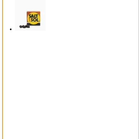
Snabbkoll
CHOKLADKOLA 13 G
5,00
kr