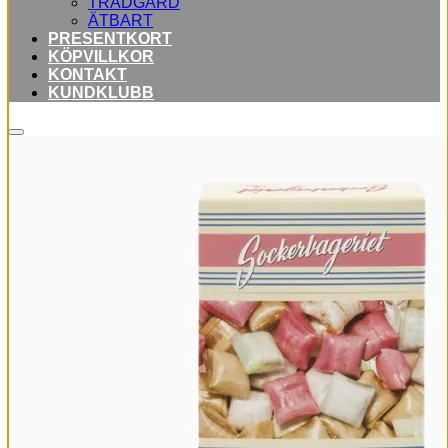
TRÄDGÅRD
ÄTBART
PRESENTKORT
KÖPVILLKOR
KONTAKT
KUNDKLUBB