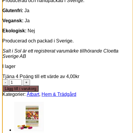
Producerad och handpackad i Sverige.
Glutenfri:
Ja
Vegansk:
Ja
Ekologisk:
Nej
Producerad och packad i Sverige.
Salt i Sol är ett registrerat varumärke tillhörande Cloetta
Sverige AB
I lager
Tjäna 4 Poäng till ett värde av
4,00
kr
Sidenkuddar
100g
Lägg till i varukorg
mängd
Kategorier:
Ätbart
,
Hem & Trädgård