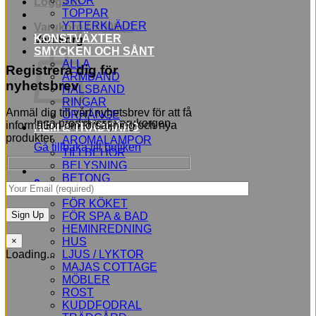
SKOR
Logga in
TOPPAR
YTTERKLÄDER
Varukorg /
0,00
kr
0
KONSTVÄXTER
Varukorg
SMYCKEN OCH SÅNT
ALLA
Registrera dig för
ARMBAND
nyhetsbrev
HALSBAND
RINGAR
Anmäl dig till vårt nyhetsbrev för att få
ÖRHÄNGE
Inga produkter i varukorgen.
information om försäljning och nya
HEM & TRÄDGÅRD
produkter.
AROMALAMPOR
Gå tillbaka till butiken
TILLBEHÖR
BELYSNING
BETONG
0
BLOMMOR
FÖR KÖKET
FÖR SPA & BAD
HEMINREDNING
HUS
×
LJUS / LYKTOR
Loading...
MAJAS COTTAGE
MÖBLER
ROST
KUDDFODRAL