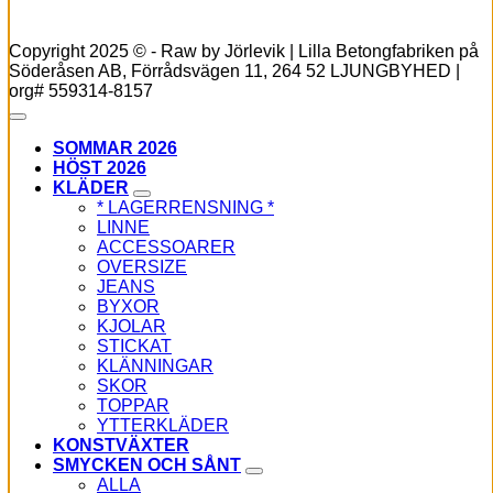
Copyright 2025 © - Raw by Jörlevik | Lilla Betongfabriken på
Söderåsen AB, Förrådsvägen 11, 264 52 LJUNGBYHED |
org# 559314-8157
SOMMAR 2026
HÖST 2026
KLÄDER
* LAGERRENSNING *
LINNE
ACCESSOARER
OVERSIZE
JEANS
BYXOR
KJOLAR
STICKAT
KLÄNNINGAR
SKOR
TOPPAR
YTTERKLÄDER
KONSTVÄXTER
SMYCKEN OCH SÅNT
ALLA