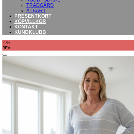
TRÄDGÅRD
ÄTBART
PRESENTKORT
KÖPVILLKOR
KONTAKT
KUNDKLUBB
29%
REA