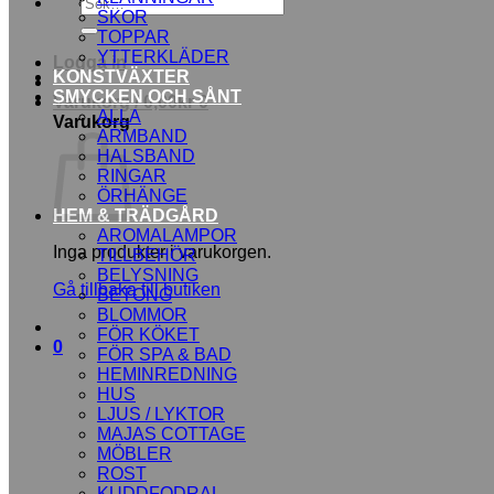
Sök
SKOR
efter:
TOPPAR
YTTERKLÄDER
Logga in
KONSTVÄXTER
SMYCKEN OCH SÅNT
Varukorg /
0,00
kr
0
ALLA
Varukorg
ARMBAND
HALSBAND
RINGAR
ÖRHÄNGE
HEM & TRÄDGÅRD
AROMALAMPOR
Inga produkter i varukorgen.
TILLBEHÖR
BELYSNING
Gå tillbaka till butiken
BETONG
BLOMMOR
FÖR KÖKET
0
FÖR SPA & BAD
HEMINREDNING
HUS
LJUS / LYKTOR
MAJAS COTTAGE
MÖBLER
ROST
KUDDFODRAL