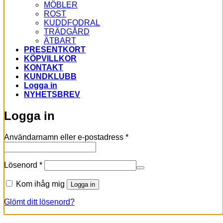
MÖBLER
ROST
KUDDFODRAL
TRÄDGÅRD
ÄTBART
PRESENTKORT
KÖPVILLKOR
KONTAKT
KUNDKLUBB
Logga in
NYHETSBREV
Logga in
Obligatoriskt
Användarnamn eller e-postadress
*
Obligatoriskt
Lösenord
*
Kom ihåg mig
Logga in
Glömt ditt lösenord?