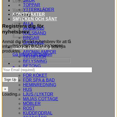
SKOR
Logga in
TOPPAR
YTTERKLÄDER
Varukorg /
0,00
kr
0
KONSTVÄXTER
Varukorg
SMYCKEN OCH SÅNT
ALLA
Registrera dig för
ARMBAND
nyhetsbrev
HALSBAND
RINGAR
Anmäl dig till vårt nyhetsbrev för att få
ÖRHÄNGE
Inga produkter i varukorgen.
information om försäljning och nya
HEM & TRÄDGÅRD
produkter.
AROMALAMPOR
Gå tillbaka till butiken
TILLBEHÖR
BELYSNING
BETONG
0
BLOMMOR
FÖR KÖKET
FÖR SPA & BAD
HEMINREDNING
HUS
×
LJUS / LYKTOR
Loading...
MAJAS COTTAGE
MÖBLER
ROST
KUDDFODRAL