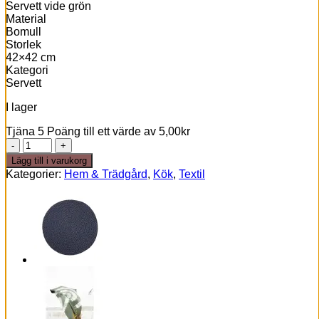
Servett vide grön
Material
Bomull
Storlek
42×42 cm
Kategori
Servett
I lager
Tjäna 5 Poäng till ett värde av
5,00
kr
Servett
vide
Lägg till i varukorg
grön
Kategorier:
Hem & Trädgård
,
Kök
,
Textil
mängd