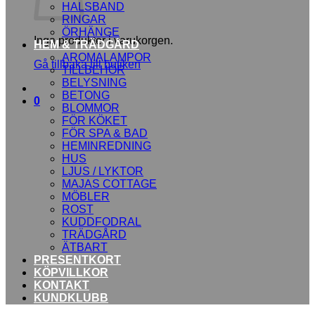
HALSBAND
RINGAR
ÖRHÄNGE
Inga produkter i varukorgen.
HEM & TRÄDGÅRD
AROMALAMPOR
Gå tillbaka till butiken
TILLBEHÖR
BELYSNING
BETONG
0
BLOMMOR
FÖR KÖKET
FÖR SPA & BAD
HEMINREDNING
HUS
LJUS / LYKTOR
MAJAS COTTAGE
MÖBLER
ROST
KUDDFODRAL
TRÄDGÅRD
ÄTBART
PRESENTKORT
KÖPVILLKOR
KONTAKT
KUNDKLUBB