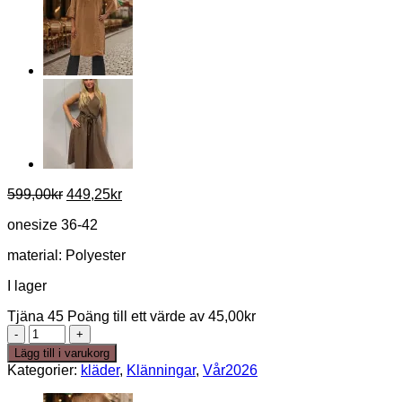
Det
Det
599,00
kr
449,25
kr
ursprungliga
nuvarande
onesize 36-42
priset
priset
var:
är:
material: Polyester
599,00kr.
449,25kr.
I lager
Tjäna 45 Poäng till ett värde av
45,00
kr
Sarah
dress
Lägg till i varukorg
Jeansblå
Kategorier:
kläder
,
Klänningar
,
Vår2026
mängd