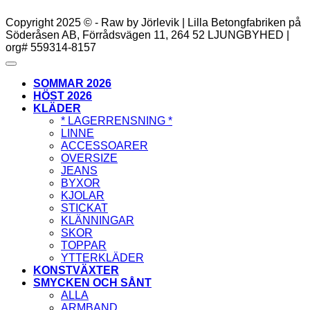
Copyright 2025 © - Raw by Jörlevik | Lilla Betongfabriken på
Söderåsen AB, Förrådsvägen 11, 264 52 LJUNGBYHED |
org# 559314-8157
SOMMAR 2026
HÖST 2026
KLÄDER
* LAGERRENSNING *
LINNE
ACCESSOARER
OVERSIZE
JEANS
BYXOR
KJOLAR
STICKAT
KLÄNNINGAR
SKOR
TOPPAR
YTTERKLÄDER
KONSTVÄXTER
SMYCKEN OCH SÅNT
ALLA
ARMBAND