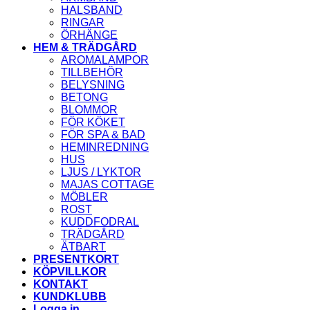
HALSBAND
RINGAR
ÖRHÄNGE
HEM & TRÄDGÅRD
AROMALAMPOR
TILLBEHÖR
BELYSNING
BETONG
BLOMMOR
FÖR KÖKET
FÖR SPA & BAD
HEMINREDNING
HUS
LJUS / LYKTOR
MAJAS COTTAGE
MÖBLER
ROST
KUDDFODRAL
TRÄDGÅRD
ÄTBART
PRESENTKORT
KÖPVILLKOR
KONTAKT
KUNDKLUBB
Logga in