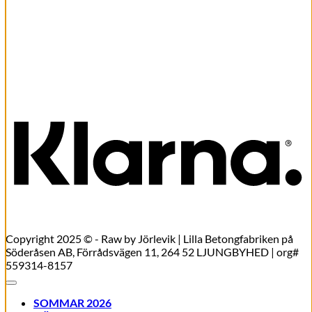
Linn Långkjol RAK – Camel
Det
Det
599,00
kr
299,00
kr
ursprungliga
nuvarande
Lägg till i varukorg
priset
priset
K
var:
är:
599,00kr.
299,00kr.
Copyright 2025 © - Raw by Jörlevik | Lilla Betongfabriken på
Söderåsen AB, Förrådsvägen 11, 264 52 LJUNGBYHED | org#
559314-8157
SOMMAR 2026