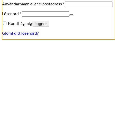
Obligatoriskt
Användarnamn eller e-postadress
*
Obligatoriskt
Lösenord
*
Kom ihåg mig
Logga in
Glömt ditt lösenord?