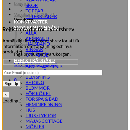
Logga in
SKOR
TOPPAR
Varukorg /
0,00
kr
0
YTTERKLÄDER
Varukorg
KONSTVÄXTER
SMYCKEN OCH SÅNT
Registrera dig för nyhetsbrev
ALLA
ARMBAND
Anmäl dig till vårt nyhetsbrev för att få
HALSBAND
information om försäljning och nya
RINGAR
produkter.
Inga produkter i varukorgen.
ÖRHÄNGE
HEM & TRÄDGÅRD
Gå tillbaka till butiken
AROMALAMPOR
TILLBEHÖR
BELYSNING
0
BETONG
BLOMMOR
FÖR KÖKET
×
FÖR SPA & BAD
Loading...
HEMINREDNING
HUS
LJUS / LYKTOR
MAJAS COTTAGE
MÖBLER