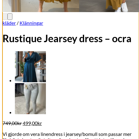
kläder
/
Klänningar
Rustique Jearsey dress – ocra
Det
Det
749,00
kr
499,00
kr
ursprungliga
nuvarande
Vi gjorde om vera linendress i jearsey/bomull som passar mer
priset
priset