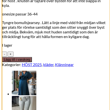
för höst . knuten är tajtare över bysten för att inte släppa in
var:
är:
kyla.
749,00kr.
499,00kr.
onesize passar 36-44
Tyngre bomullsjearsey . Lätt a linje med vidd från midjan vilket
ger plats för rörelse samtidigt som den sitter snyggt över byst
och midja. Bekväm, mjuk mot huden samtidigt som den är
tillräcklingt tung för att hålla formen en kyligare dag.
I lager
Rustique
Jearsey
Lägg till i varukorg
dress
Kategorier:
HÖST 2025
,
kläder
,
Klänningar
–
ocra
mängd