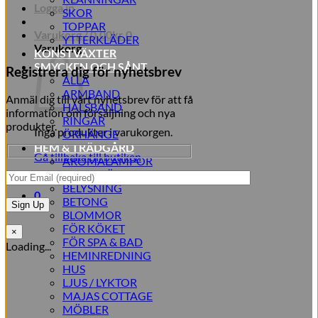
Logga in
SKOR
TOPPAR
Varukorg /
0,00
kr
0
YTTERKLÄDER
Varukorg
KONSTVÄXTER
SMYCKEN OCH SÅNT
Registrera dig för nyhetsbrev
ALLA
ARMBAND
Anmäl dig till vårt nyhetsbrev för att få
HALSBAND
information om försäljning och nya
RINGAR
produkter.
Inga produkter i varukorgen.
ÖRHÄNGE
HEM & TRÄDGÅRD
Gå tillbaka till butiken
AROMALAMPOR
TILLBEHÖR
BELYSNING
0
BETONG
BLOMMOR
FÖR KÖKET
×
FÖR SPA & BAD
Loading...
HEMINREDNING
HUS
LJUS / LYKTOR
MAJAS COTTAGE
MÖBLER