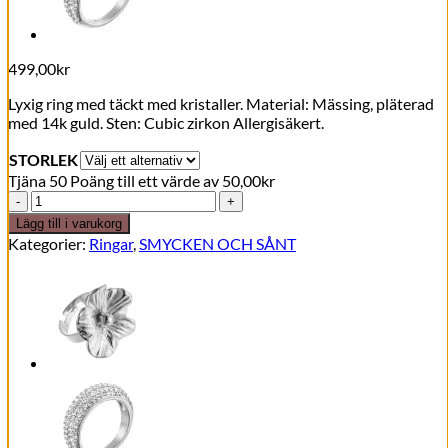
499,00
kr
Lyxig ring med täckt med kristaller. Material: Mässing, pläterad
med 14k guld. Sten: Cubic zirkon Allergisäkert.
STORLEK
Tjäna 50 Poäng till ett värde av
50,00
kr
Rock
Crystal
Lägg till i varukorg
ring,
Kategorier:
Ringar
,
SMYCKEN OCH SÅNT
gold
499
SEK
mängd