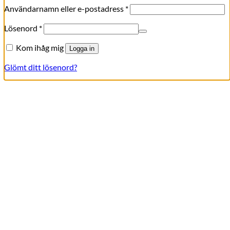
Obligatoriskt
Användarnamn eller e-postadress
*
Obligatoriskt
Lösenord
*
Kom ihåg mig
Logga in
Glömt ditt lösenord?