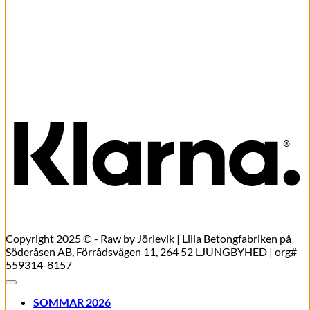
Snabbkoll
Flower dream ring leopard
450,00
kr
Lägg till i varukorg
K
Copyright 2025 © - Raw by Jörlevik | Lilla Betongfabriken på
Söderåsen AB, Förrådsvägen 11, 264 52 LJUNGBYHED | org#
559314-8157
SOMMAR 2026