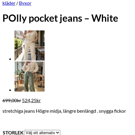
kläder
/
Byxor
POlly pocket jeans – White
Det
Det
699,00
kr
524,25
kr
ursprungliga
nuvarande
stretchiga jeans Högre midja, längre benlängd . snygga fickor
priset
priset
var:
är:
699,00kr.
524,25kr.
STORLEK