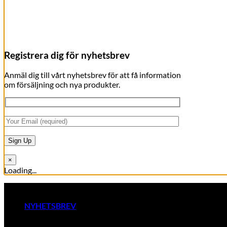
Registrera dig för nyhetsbrev
Anmäl dig till vårt nyhetsbrev för att få information
om försäljning och nya produkter.
×
Loading...
Skip
RAW BY JÖRLEVIK - SÖDERÅSEN
to
content
NYHETSBREV