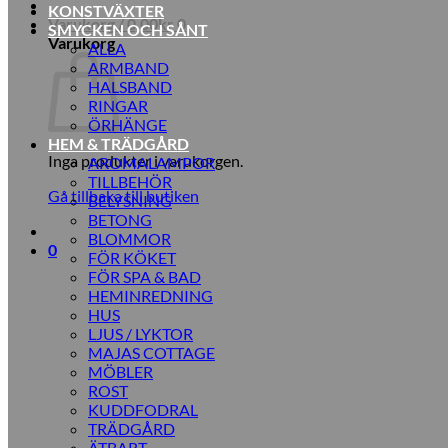
KONSTVÄXTER
Varukorg /
0,00
kr
0
SMYCKEN OCH SÅNT
Varukorg
ALLA
ARMBAND
HALSBAND
RINGAR
ÖRHÄNGE
HEM & TRÄDGÅRD
Inga produkter i varukorgen.
AROMALAMPOR
TILLBEHÖR
Gå tillbaka till butiken
BELYSNING
BETONG
BLOMMOR
0
FÖR KÖKET
FÖR SPA & BAD
HEMINREDNING
HUS
LJUS / LYKTOR
MAJAS COTTAGE
MÖBLER
ROST
KUDDFODRAL
TRÄDGÅRD
ÄTBART