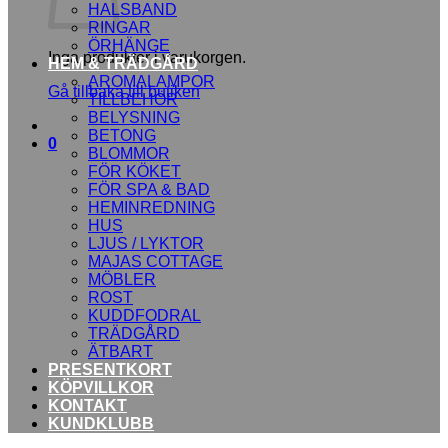
HALSBAND
RINGAR
ÖRHÄNGE
Inga produkter i varukorgen.
HEM & TRÄDGÅRD
AROMALAMPOR
Gå tillbaka till butiken
TILLBEHÖR
BELYSNING
BETONG
0
BLOMMOR
FÖR KÖKET
FÖR SPA & BAD
HEMINREDNING
HUS
LJUS / LYKTOR
MAJAS COTTAGE
MÖBLER
ROST
KUDDFODRAL
TRÄDGÅRD
ÄTBART
PRESENTKORT
KÖPVILLKOR
KONTAKT
KUNDKLUBB