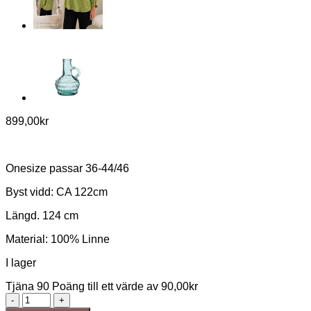
899,00
kr
Onesize passar 36-44/46
Byst vidd: CA 122cm
Längd. 124 cm
Material: 100% Linne
I lager
Tjäna 90 Poäng till ett värde av
90,00
kr
NYHET
wendy