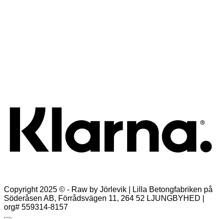
Snabbkoll
Zassi dress paisley – Espresso
749,00
kr
Välj alternativ
Den
K
här
produkten
har
flera
varianter.
De
olika
alternativen
kan
väljas
på
produktsidan
Copyright 2025 © - Raw by Jörlevik | Lilla Betongfabriken på
Söderåsen AB, Förrådsvägen 11, 264 52 LJUNGBYHED |
org# 559314-8157