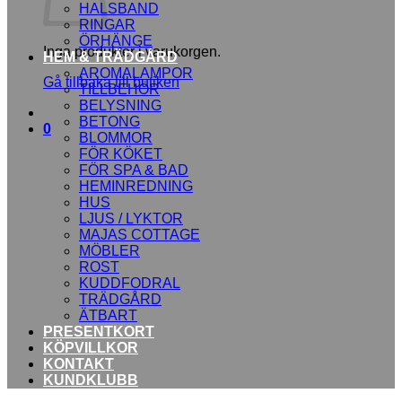
HALSBAND
RINGAR
ÖRHÄNGE
Inga produkter i varukorgen.
HEM & TRÄDGÅRD
AROMALAMPOR
Gå tillbaka till butiken
TILLBEHÖR
BELYSNING
BETONG
0
BLOMMOR
FÖR KÖKET
FÖR SPA & BAD
HEMINREDNING
HUS
LJUS / LYKTOR
MAJAS COTTAGE
MÖBLER
ROST
KUDDFODRAL
TRÄDGÅRD
ÄTBART
PRESENTKORT
KÖPVILLKOR
KONTAKT
KUNDKLUBB