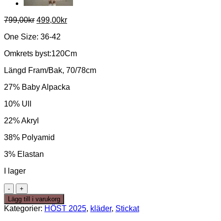
Det
Det
799,00
kr
499,00
kr
ursprungliga
nuvarande
One Size: 36-42
priset
priset
var:
är:
Omkrets byst:120Cm
799,00kr.
499,00kr.
Längd Fram/Bak, 70/78cm
27% Baby Alpacka
10% Ull
22% Akryl
38% Polyamid
3% Elastan
I lager
Moasweather-
Alpackamix,
Lägg till i varukorg
Grey,
Kategorier:
HÖST 2025
,
kläder
,
Stickat
en