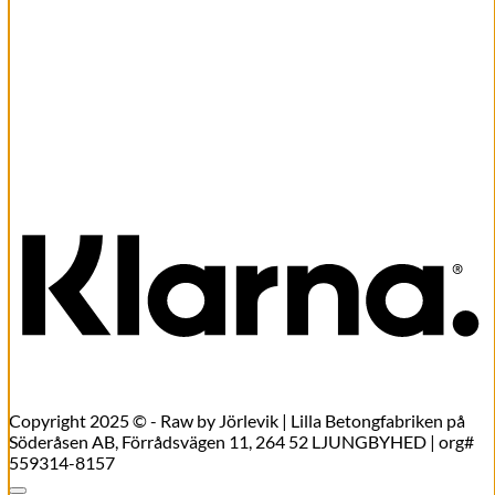
Snabbkoll
Valentina necklace gold
399,00
kr
Lägg till i varukorg
K
Copyright 2025 © - Raw by Jörlevik | Lilla Betongfabriken på
Söderåsen AB, Förrådsvägen 11, 264 52 LJUNGBYHED | org#
559314-8157