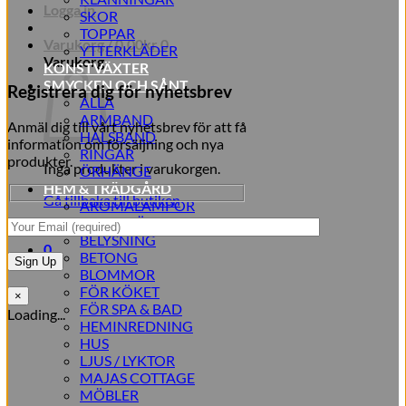
Logga in
SKOR
TOPPAR
Varukorg /
0,00
kr
0
YTTERKLÄDER
Varukorg
KONSTVÄXTER
SMYCKEN OCH SÅNT
Registrera dig för nyhetsbrev
ALLA
ARMBAND
Anmäl dig till vårt nyhetsbrev för att få
HALSBAND
information om försäljning och nya
RINGAR
produkter.
Inga produkter i varukorgen.
ÖRHÄNGE
HEM & TRÄDGÅRD
Gå tillbaka till butiken
AROMALAMPOR
TILLBEHÖR
BELYSNING
0
BETONG
BLOMMOR
FÖR KÖKET
×
FÖR SPA & BAD
Loading...
HEMINREDNING
HUS
LJUS / LYKTOR
MAJAS COTTAGE
MÖBLER