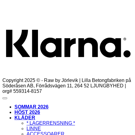
Lägg till i varukorg
K
Copyright 2025 © - Raw by Jörlevik | Lilla Betongfabriken på
Söderåsen AB, Förrådsvägen 11, 264 52 LJUNGBYHED |
org# 559314-8157
SOMMAR 2026
HÖST 2026
KLÄDER
* LAGERRENSNING *
LINNE
ACCESSOARER