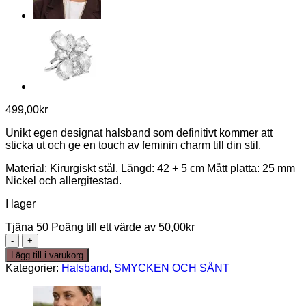
499,00
kr
Unikt egen designat halsband som definitivt kommer att
sticka ut och ge en touch av feminin charm till din stil.
Material: Kirurgiskt stål. Längd: 42 + 5 cm Mått platta: 25 mm
Nickel och allergitestad.
I lager
Tjäna 50 Poäng till ett värde av
50,00
kr
Miami
necklace
Lägg till i varukorg
steel
Kategorier:
Halsband
,
SMYCKEN OCH SÅNT
mängd