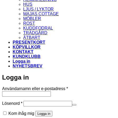
HUS
LJUS / LYKTOR
MAJAS COTTAGE
MÖBLER
ROST
KUDDFODRAL
TRÄDGÅRD
ÄTBART
PRESENTKORT
KÖPVILLKOR
KONTAKT
KUNDKLUBB
Logga in
NYHETSBREV
Logga in
Obligatoriskt
Användarnamn eller e-postadress
*
Obligatoriskt
Lösenord
*
Kom ihåg mig
Logga in