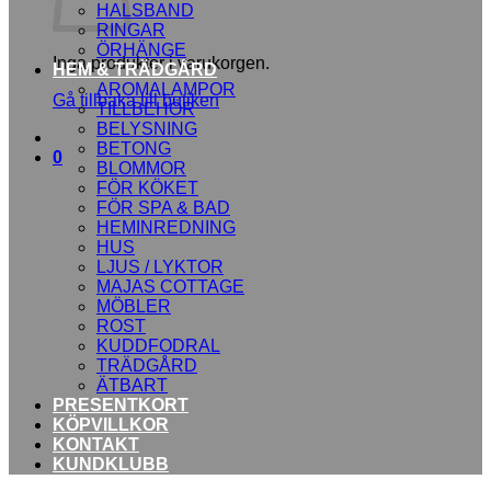
HALSBAND
RINGAR
ÖRHÄNGE
Inga produkter i varukorgen.
HEM & TRÄDGÅRD
AROMALAMPOR
Gå tillbaka till butiken
TILLBEHÖR
BELYSNING
BETONG
0
BLOMMOR
FÖR KÖKET
FÖR SPA & BAD
HEMINREDNING
HUS
LJUS / LYKTOR
MAJAS COTTAGE
MÖBLER
ROST
KUDDFODRAL
TRÄDGÅRD
ÄTBART
PRESENTKORT
KÖPVILLKOR
KONTAKT
KUNDKLUBB