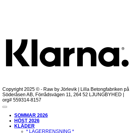
Rosor, 42 st i ask rosa
Det
Det
499,00
kr
249,00
kr
ursprungliga
nuvarande
Lägg till i varukorg
priset
priset
K
var:
är:
499,00kr.
249,00kr.
Copyright 2025 © - Raw by Jörlevik | Lilla Betongfabriken på
Söderåsen AB, Förrådsvägen 11, 264 52 LJUNGBYHED |
org# 559314-8157
SOMMAR 2026
HÖST 2026
KLÄDER
* LAGERRENSNING *