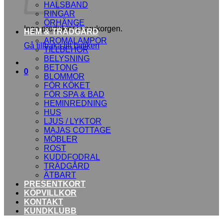
HALSBAND
RINGAR
ÖRHÄNGE
Inga produkter i varukorgen.
HEM & TRÄDGÅRD
AROMALAMPOR
Gå tillbaka till butiken
TILLBEHÖR
BELYSNING
BETONG
0
BLOMMOR
FÖR KÖKET
FÖR SPA & BAD
HEMINREDNING
HUS
LJUS / LYKTOR
MAJAS COTTAGE
MÖBLER
ROST
KUDDFODRAL
TRÄDGÅRD
ÄTBART
PRESENTKORT
KÖPVILLKOR
KONTAKT
KUNDKLUBB