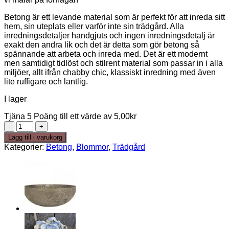
Betong är ett levande material som är perfekt för att inreda sitt
hem, sin uteplats eller varför inte sin trädgård. Alla
inredningsdetaljer handgjuts och ingen inredningsdetalj är
exakt den andra lik och det är detta som gör betong så
spännande att arbeta och inreda med. Det är ett modernt
men samtidigt tidlöst och stilrent material som passar in i alla
miljöer, allt ifrån chabby chic, klassiskt inredning med även
lite ruffigare och lantlig.
I lager
Tjäna 5 Poäng till ett värde av
5,00
kr
Liten
betonggroda
Lägg till i varukorg
mängd
Kategorier:
Betong
,
Blommor
,
Trädgård