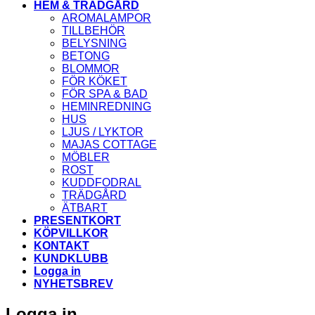
HEM & TRÄDGÅRD
AROMALAMPOR
TILLBEHÖR
BELYSNING
BETONG
BLOMMOR
FÖR KÖKET
FÖR SPA & BAD
HEMINREDNING
HUS
LJUS / LYKTOR
MAJAS COTTAGE
MÖBLER
ROST
KUDDFODRAL
TRÄDGÅRD
ÄTBART
PRESENTKORT
KÖPVILLKOR
KONTAKT
KUNDKLUBB
Logga in
NYHETSBREV
Logga in