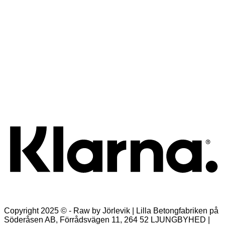
Lägg till i önskelista
Snabbkoll
Linn Långkjol RAK – Camel
Det
Det
599,00
kr
299,00
kr
ursprungliga
nuvarande
Lägg till i varukorg
priset
priset
K
var:
är:
599,00kr.
299,00kr.
Copyright 2025 © - Raw by Jörlevik | Lilla Betongfabriken på
Söderåsen AB, Förrådsvägen 11, 264 52 LJUNGBYHED |