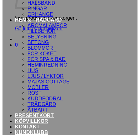
HALSBAND
RINGAR
ÖRHÄNGE
Inga produkter i varukorgen.
HEM & TRÄDGÅRD
AROMALAMPOR
Gå tillbaka till butiken
TILLBEHÖR
BELYSNING
BETONG
0
BLOMMOR
FÖR KÖKET
FÖR SPA & BAD
HEMINREDNING
HUS
LJUS / LYKTOR
MAJAS COTTAGE
MÖBLER
ROST
KUDDFODRAL
TRÄDGÅRD
ÄTBART
PRESENTKORT
KÖPVILLKOR
KONTAKT
KUNDKLUBB