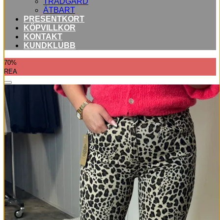
TRÄDGÅRD
ÄTBART
PRESENTKORT
KÖPVILLKOR
KONTAKT
KUNDKLUBB
70%
REA