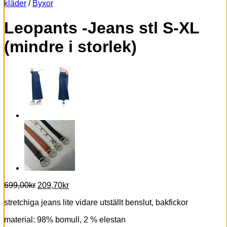
kläder
/
Byxor
Leopants -Jeans stl S-XL
(mindre i storlek)
Det
Det
699,00
kr
209,70
kr
ursprungliga
nuvarande
stretchiga jeans lite vidare utställt benslut, bakfickor
priset
priset
var:
är:
material: 98% bomull, 2 % elestan
699,00kr.
209,70kr.