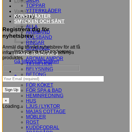
SKOR
Logga in
TOPPAR
YTTERKLÄDER
Varukorg /
0,00
kr
0
KONSTVÄXTER
Varukorg
SMYCKEN OCH SÅNT
ALLA
Registrera dig för
ARMBAND
nyhetsbrev
HALSBAND
RINGAR
Anmäl dig till vårt nyhetsbrev för att få
ÖRHÄNGE
Inga produkter i varukorgen.
information om försäljning och nya
HEM & TRÄDGÅRD
produkter.
AROMALAMPOR
Gå tillbaka till butiken
TILLBEHÖR
BELYSNING
BETONG
0
BLOMMOR
FÖR KÖKET
FÖR SPA & BAD
HEMINREDNING
HUS
×
LJUS / LYKTOR
Loading...
MAJAS COTTAGE
MÖBLER
ROST
KUDDFODRAL